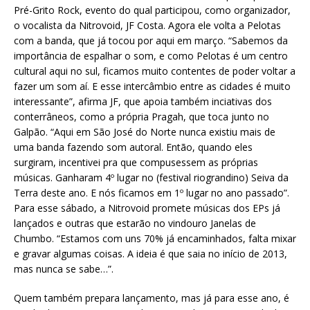
Pré-Grito Rock, evento do qual participou, como organizador,
o vocalista da Nitrovoid, JF Costa. Agora ele volta a Pelotas
com a banda, que já tocou por aqui em março. “Sabemos da
importância de espalhar o som, e como Pelotas é um centro
cultural aqui no sul, ficamos muito contentes de poder voltar a
fazer um som aí. E esse intercâmbio entre as cidades é muito
interessante”, afirma JF, que apoia também inciativas dos
conterrâneos, como a própria Pragah, que toca junto no
Galpão. “Aqui em São José do Norte nunca existiu mais de
uma banda fazendo som autoral. Então, quando eles
surgiram, incentivei pra que compusessem as próprias
músicas. Ganharam 4º lugar no (festival riograndino) Seiva da
Terra deste ano. E nós ficamos em 1º lugar no ano passado”.
Para esse sábado, a Nitrovoid promete músicas dos EPs já
lançados e outras que estarão no vindouro Janelas de
Chumbo. “Estamos com uns 70% já encaminhados, falta mixar
e gravar algumas coisas. A ideia é que saia no início de 2013,
mas nunca se sabe…”.
Quem também prepara lançamento, mas já para esse ano, é