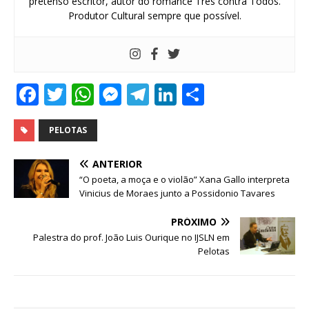
pretenso escritor, autor do romance Três contra Todos.
Produtor Cultural sempre que possível.
F
T
W
M
T
Li
S
a
w
h
e
el
n
h
c
it
at
ss
e
k
ar
PELOTAS
e
te
s
e
g
e
e
ANTERIOR
b
r
A
n
ra
dI
“O poeta, a moça e o violão” Xana Gallo interpreta
Vinicius de Moraes junto a Possidonio Tavares
o
p
g
m
n
o
p
e
PRÓXIMO
Palestra do prof. João Luis Ourique no IJSLN em
k
r
Pelotas