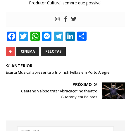
Produtor Cultural sempre que possível.
F
T
W
M
T
Li
S
a
w
h
e
el
n
h
c
it
at
ss
e
k
ar
CINEMA
PELOTAS
e
te
s
e
g
e
e
ANTERIOR
b
r
A
n
ra
dI
Ecarta Musical apresenta o trio Irish Fellas em Porto Alegre
o
p
g
m
n
PRÓXIMO
o
p
e
Caetano Veloso traz “Abraçaço” no theatro
Guarany em Pelotas
k
r