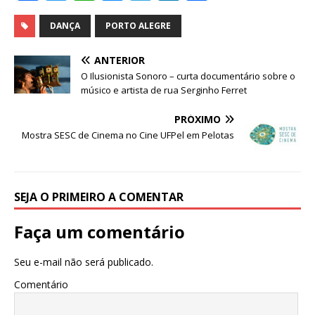
a
w
h
e
el
n
h
c
it
at
ss
e
k
ar
DANÇA
PORTO ALEGRE
e
te
s
e
g
e
e
ANTERIOR
b
r
A
n
ra
dI
O Ilusionista Sonoro – curta documentário sobre o
músico e artista de rua Serginho Ferret
o
p
g
m
n
o
p
e
PRÓXIMO
Mostra SESC de Cinema no Cine UFPel em Pelotas
k
r
SEJA O PRIMEIRO A COMENTAR
Faça um comentário
Seu e-mail não será publicado.
Comentário