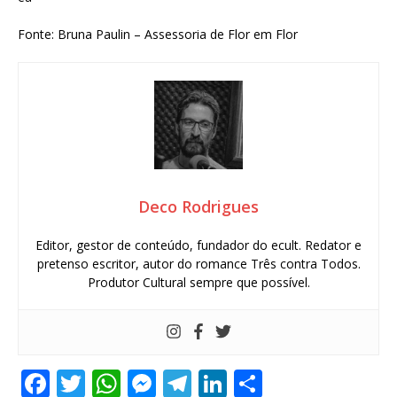
Fonte: Bruna Paulin – Assessoria de Flor em Flor
Deco Rodrigues
Editor, gestor de conteúdo, fundador do ecult. Redator e
pretenso escritor, autor do romance Três contra Todos.
Produtor Cultural sempre que possível.
F
T
W
M
T
Li
S