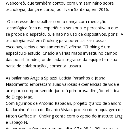
Webcoreô, que também contou com um seminário sobre
tecnologia, dança e corpo, por Ivani Santana, em 2016.
“O interesse de trabalhar com a dança com mediação
tecnológica foca na experiência sensorial e perceptiva a que
se propõe o espetáculo, e não no uso de dispositivos, por si. A
tecnologia está em Choking para potencializar nossas
escolhas, ideias e pensamentos”, afirma. “Choking é um
espetáculo-estudo. Criado a várias mãos investiu no campo
das possibilidades, onde cada integrante da equipe tem sua
parte de colaboração”, comenta Jussara.
As bailarinas Angela Spiazzi, Letícia Paranhos e Joana
Nascimento emprestam suas valiosas experiências de vida e
arte para compor sentido junto à primorosa direção artística
de Diego Mac.
Com figurinos de Antonio Rabadan, projeto gráfico de Sandro
Ka, luminotécnica de Ricardo Vivian, projeto de maquiagem de
Nilton Gaffree Jr., Choking conta com o apoio do Instituto Ling
e Espaço N.
As apresentações ocorrem nos dias 07 e 08 às 20h e no dia