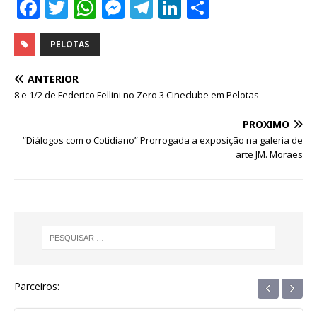
F
T
W
M
T
Li
S
a
w
h
e
el
n
h
c
it
at
ss
e
k
ar
PELOTAS
e
te
s
e
g
e
e
ANTERIOR
b
r
A
n
ra
dI
8 e 1/2 de Federico Fellini no Zero 3 Cineclube em Pelotas
o
p
g
m
n
PRÓXIMO
o
p
e
“Diálogos com o Cotidiano” Prorrogada a exposição na galeria de
arte JM. Moraes
k
r
‹
›
Parceiros: