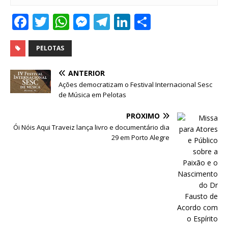
F
T
W
M
T
Li
S
a
w
h
e
el
n
h
c
it
at
ss
e
k
ar
PELOTAS
e
te
s
e
g
e
e
ANTERIOR
b
r
A
n
ra
dI
Ações democratizam o Festival Internacional Sesc
de Música em Pelotas
o
p
g
m
n
o
p
e
PRÓXIMO
Ói Nóis Aqui Traveiz lança livro e documentário dia
k
r
29 em Porto Alegre