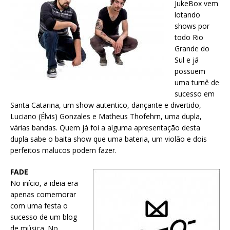
JukeBox vem
lotando
shows por
todo Rio
Grande do
Sul e já
possuem
uma turnê de
sucesso em
Santa Catarina, um show autentico, dançante e divertido,
Luciano (Élvis) Gonzales e Matheus Thofehrn, uma dupla,
várias bandas. Quem já foi a alguma apresentação desta
dupla sabe o baita show que uma bateria, um violão e dois
perfeitos malucos podem fazer.
FADE
No início, a ideia era
apenas comemorar
com uma festa o
sucesso de um blog
de música. No