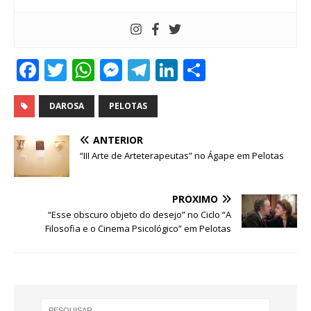
F
T
W
M
T
Li
S
a
w
h
e
el
n
h
c
it
at
ss
e
k
ar
DAROSA
PELOTAS
e
te
s
e
g
e
e
ANTERIOR
b
r
A
n
ra
dI
“III Arte de Arteterapeutas” no Ágape em Pelotas
o
p
g
m
n
o
p
e
PRÓXIMO
“Esse obscuro objeto do desejo” no Ciclo “A
k
r
Filosofia e o Cinema Psicológico” em Pelotas