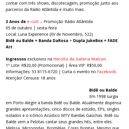
contar com três shows, discotecagem, promoção junto aos
parceiros da Rádio Atlântida e muito mais.
3 Anos de
e-cult
– Promoção Rádio Atlântida
05 de outubro | sexta-feira
Local: Luna Experience (XV de Novembro, 522)
Bidê ou Balde + Banda DaRosa
+
Dupla JukeBox + FADE
Art
Ingressos
exclusivos na
Hercilio da Galeria Malcon
1º Lote: R$20,00 (Promocional) | Área VIP: R$50,00
Informações: 53 8115-6720 | Curta o evento no
Facebook
.
Atenção! Censura: 18 anos
Bidê ou Balde
Em 1998 surgia
em Porto Alegre a banda Bidê ou Balde. Atualmente dispensa
grandes apresentações, cinco discos de estúdio, EPs, singles
isolados e o icônico Acústico MTV Bandas Gaúchas. Bidê ou
Balde vem a Pelotas cantar seus grandes hits, entre eles:
Melissa, Microondas, Bromélias, Cores Bonitas, Mesmo que