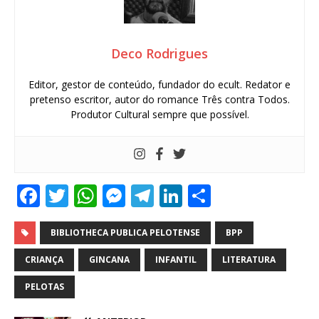
Deco Rodrigues
Editor, gestor de conteúdo, fundador do ecult. Redator e
pretenso escritor, autor do romance Três contra Todos.
Produtor Cultural sempre que possível.
F
T
W
M
T
Li
S
a
w
h
e
el
n
h
c
it
at
ss
e
k
ar
BIBLIOTHECA PUBLICA PELOTENSE
BPP
e
te
s
e
g
e
e
CRIANÇA
GINCANA
INFANTIL
LITERATURA
b
r
A
n
ra
dI
PELOTAS
o
p
g
m
n