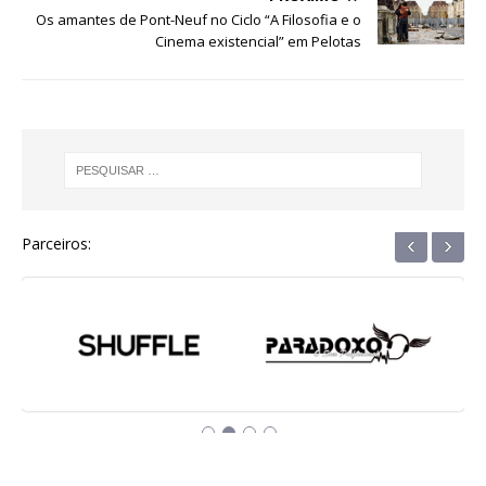
o
p
e
Os amantes de Pont-Neuf no Ciclo “A Filosofia e o
k
r
Cinema existencial” em Pelotas
‹
›
Parceiros: