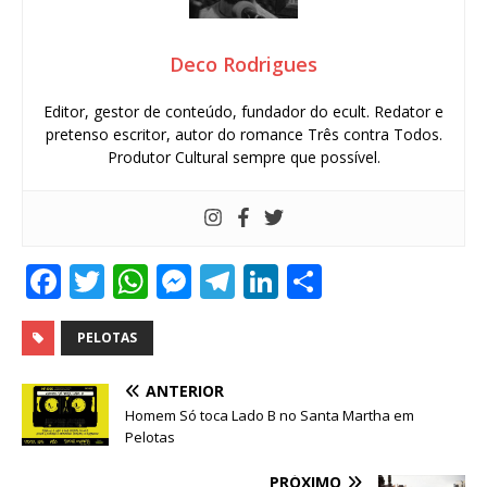
Deco Rodrigues
Editor, gestor de conteúdo, fundador do ecult. Redator e
pretenso escritor, autor do romance Três contra Todos.
Produtor Cultural sempre que possível.
F
T
W
M
T
Li
S
a
w
h
e
el
n
h
c
it
at
ss
e
k
ar
PELOTAS
e
te
s
e
g
e
e
ANTERIOR
b
r
A
n
ra
dI
Homem Só toca Lado B no Santa Martha em
Pelotas
o
p
g
m
n
PRÓXIMO