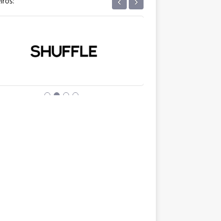
‹
›
iros: