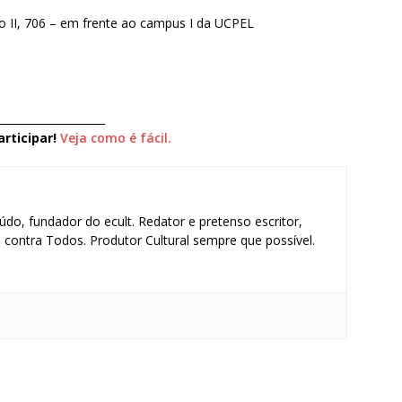
 II, 706 – em frente ao campus I da UCPEL
____________________
rticipar!
Veja como é fácil.
údo, fundador do ecult. Redator e pretenso escritor,
contra Todos. Produtor Cultural sempre que possível.
S
h