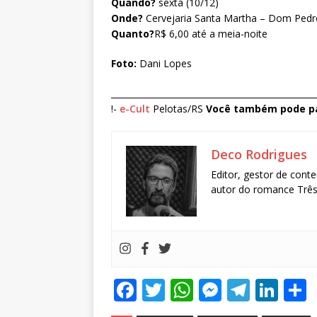
Quando?
sexta (10/12)
Onde?
Cervejaria Santa Martha – Dom Pedro
Quanto?
R$ 6,00 até a meia-noite
Foto:
Dani Lopes
________________________________________________
!-
e-Cult
Pelotas/RS
Você também pode pa
Deco Rodrigues
Editor, gestor de conte
autor do romance Três 
F
T
W
M
T
Li
a
w
h
e
el
n