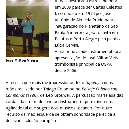
A mais destacada estreia de obra
em 2009 parece ser Cartas Celestes
I, composta em 1974 por José
Antônio de Almeida Prado para a
inauguração do Planetário de São
Paulo A interpretação foi feita em
Pelotas e Porto Alegre pela pianista
Lúcia Cervini.
A maior novidade instrumental foi a
apresentação de José Milton Vieira,
José Milton Vieira
trombonista principal da OSPA
desde 2006.
A técnica que mais me impressionou foi o
tapping
a duas
mãos realizado por Thiago Colombo no
Paisaje Cubano con
Campanas
(1986), de Leo Brouwer. A percussão martelada das
cordas dá um ar africano ao instrumento, permitindo uma
agilidade tal que sugere dois músicos tocando. Por outro
recurso da mão esquerda se obtém sonoridade parecida à
dos sinos, alusão européia.