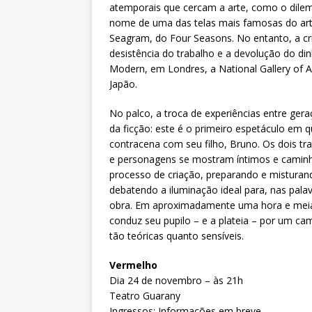
atemporais que cercam a arte, como o dilema
nome de uma das telas mais famosas do arti
Seagram, do Four Seasons. No entanto, a c
desistência do trabalho e a devolução do din
Modern, em Londres, a National Gallery of
Japão.
No palco, a troca de experiências entre gera
da ficção: este é o primeiro espetáculo em
contracena com seu filho, Bruno. Os dois t
e personagens se mostram íntimos e cami
processo de criação, preparando e misturando
debatendo a iluminação ideal para, nas pala
obra. Em aproximadamente uma hora e meia 
conduz seu pupilo – e a plateia – por um ca
tão teóricas quanto sensíveis.
Vermelho
Dia 24 de novembro – às 21h
Teatro Guarany
Ingressos: Informações em breve.