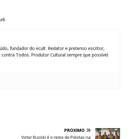
urk
údo, fundador do ecult. Redator e pretenso escritor,
contra Todos. Produtor Cultural sempre que possível.
S
h
ar
e
PRÓXIMO
Victor Ruzicki é o remo de Pelotas na