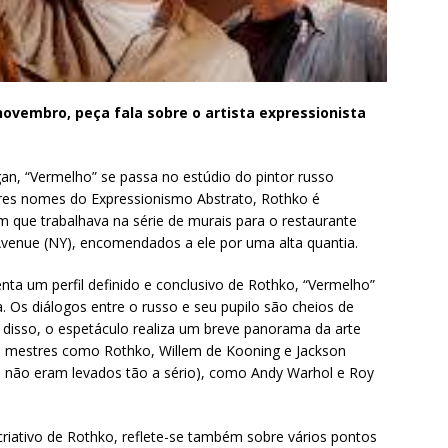
novembro, peça fala sobre o artista expressionista
gan, “Vermelho” se passa no estúdio do pintor russo
res nomes do Expressionismo Abstrato, Rothko é
 que trabalhava na série de murais para o restaurante
Avenue (NY), encomendados a ele por uma alta quantia.
nta um perfil definido e conclusivo de Rothko, “Vermelho”
. Os diálogos entre o russo e seu pupilo são cheios de
 disso, o espetáculo realiza um breve panorama da arte
 mestres como Rothko, Willem de Kooning e Jackson
ue não eram levados tão a sério), como Andy Warhol e Roy
iativo de Rothko, reflete-se também sobre vários pontos