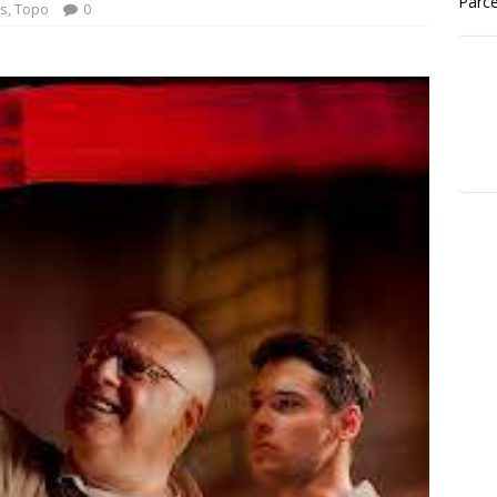
Parce
s
,
Topo
0