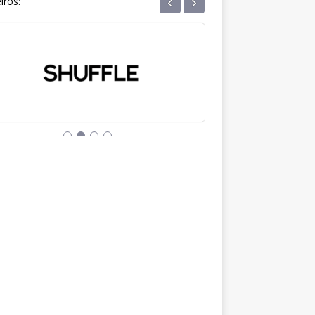
‹
›
iros: