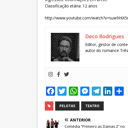
Classificação etária: 12 anos
http://www.youtube.com/watch?v=suw9HiX5
Deco Rodrigues
Editor, gestor de conte
autor do romance Três 
F
T
W
M
T
Li
a
w
h
e
el
n
c
it
at
ss
e
k
PELOTAS
TEATRO
e
te
s
e
g
e
ANTERIOR
b
r
A
n
ra
dI
Comédia “Primeiro as Damas 2” no