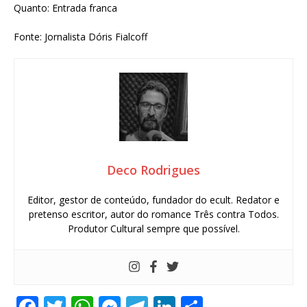
Quanto: Entrada franca
Fonte: Jornalista Dóris Fialcoff
Deco Rodrigues
Editor, gestor de conteúdo, fundador do ecult. Redator e
pretenso escritor, autor do romance Três contra Todos.
Produtor Cultural sempre que possível.
F
T
W
M
T
Li
S