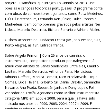
projeto Lusamérica, que integrou o Unimúsica 2013, une
poesias e canções folclóricas portuguesas. O programa conta
com obras de compositores açorianos, como Zeca Medeiros,
Luís Gil Bettencourt, Fernando Reis Júnior, Dulce Pontes e
Madredeus, bem como poemas gravados pelos artistas Nei
Lisboa, Marcelo Delacroix, Richard Serraria e Adriane Muller.
O show acontece na Fundação Ecarta (Av. João Pessoa, 943,
Porto Alegre), às 18h. Entrada franca.
Sobre Angelo Primon | Com 26 anos de carreira, o
instrumentista, compositor e produtor portoalegrense já
atuou com artistas de várias tendências. Entre eles, Cláudio
Levitan, Marcelo Delacroix, Arthur de Faria, Nei Lisboa,
Adriana Deffenti, Monica Tomasi, Nico Nicolaiewski, Hique
Gomez, Lúcia Helena, Gilberto Gil, Daniel Drexler, Samantha
Navarro, Ana Prada, Sebastián Jantos e Dany Lopez. Foi
vencedor do Troféu Açorianos como Melhor Instrumentista
categoria MPB em 2006 e 2008, para a qual já havia sido
indicado nos anos de 2000, 2003, 2004, 2007 e 2009. E
também recebeu o Troféu Açorianos em 2011, na categoria