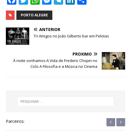
a
w
h
e
el
n
h
c
it
at
ss
e
k
ar
PORTO ALEGRE
e
te
s
e
g
e
e
ANTERIOR
b
r
A
n
ra
dI
Tri Amigos no João Gilberto bar em Pelotas
o
p
g
m
n
o
p
e
PRÓXIMO
À noite sonhamos-A Vida de Frederic Chopin no
k
r
Ciclo A Filosofia e a Música no Cinema
‹
›
Parceiros: