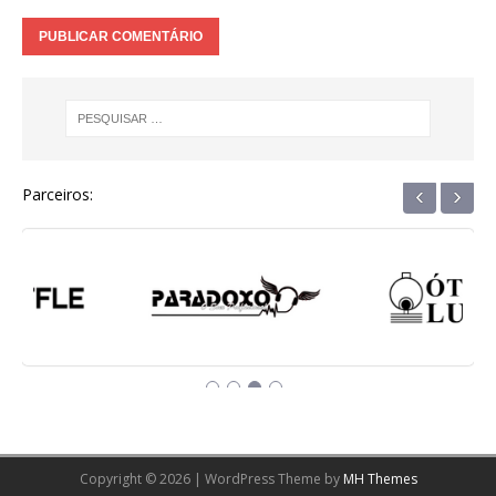
‹
›
Parceiros:
Copyright © 2026 | WordPress Theme by
MH Themes