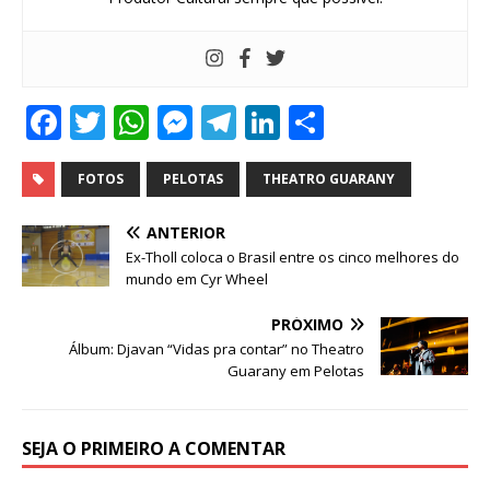
F
T
W
M
T
Li
S
a
w
h
e
el
n
h
c
it
at
ss
e
k
ar
FOTOS
PELOTAS
THEATRO GUARANY
e
te
s
e
g
e
e
ANTERIOR
b
r
A
n
ra
dI
Ex-Tholl coloca o Brasil entre os cinco melhores do
mundo em Cyr Wheel
o
p
g
m
n
o
p
e
PRÓXIMO
Álbum: Djavan “Vidas pra contar” no Theatro
k
r
Guarany em Pelotas
SEJA O PRIMEIRO A COMENTAR