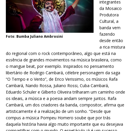
integrantes
da Mosaico
Produtora
Cultural, a
banda vem
fazendo
Foto: Bumba Juliano Ambrosini
desde então
a rica mistura
do regional com o rock contemporâneo, algo que está na
essência de grandes movimentos na música brasileira, como
o mangue beat, por exemplo. Inspirados no pensamento
libertário de Rodrigo Cambará, célebre personagem da saga
“O Tempo e o Vento”, de Erico Verissimo, os músicos Rafa
Cambará, Nando Rossa, Juliano Rossi, Cuba Cambará,
Eduardo Schuler e Gilberto Oliveira trilharam um caminho onde
os ideais, a música e a poesia andam sempre juntos. Rafa
Cambará, um dos criadores da banda, compositor, afirma que
artisticamente é a realização de um sonho. “Desde que
compus a música Pompeu Homero soube que por trás
daquela história havia algo muito importante que eu desejava
compartilhar com o mundo. O espetáculo já é um sucesso