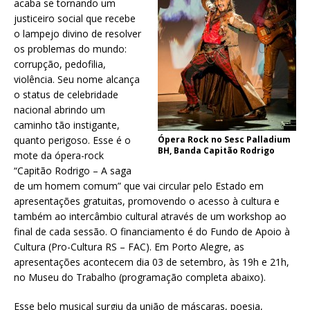
acaba se tornando um
justiceiro social que recebe
o lampejo divino de resolver
os problemas do mundo​:
corrupção, pedofilia,
violência. Seu nome alcança
o status de celebridade
nacional abrindo um
caminho tão instigante,
quanto perigoso. Esse é o
Ópera Rock no Sesc Palladium
BH, Banda Capitão Rodrigo
mote da ópera-rock
“Capitão Rodrigo – A saga
de um homem comum” que vai circular pelo Estado em
apresentações gratuitas, promovendo o acesso à cultura e
também ao intercâmbio cultural através de um workshop ao
final de cada sessão. O financiamento é do Fundo de Apoio à
Cultura (Pro-Cultura RS – FAC). Em Porto Alegre, as
apresentações acontecem dia 03 de setembro, às 19h e 21h,
no Museu do Trabalho (programação completa abaixo).
Esse belo musical surgiu da união de máscaras, poesia,