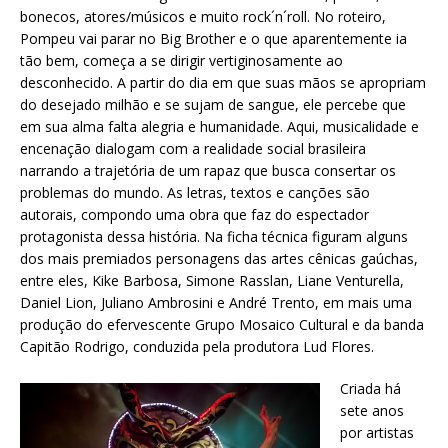
bonecos, atores/músicos e muito rock´n´roll. No roteiro,
Pompeu vai parar no Big Brother e o que aparentemente ia
tão bem, começa a se dirigir vertiginosamente ao
desconhecido. A partir do dia em que suas mãos se apropriam
do desejado milhão e se sujam de sangue, ele percebe que
em sua alma falta alegria e humanidade​. Aqui, musicalidade e
encenação dialogam com a realidade social brasileira
narrando a trajetória de um rapaz que busca consertar os
problemas do mundo. As letras, textos e canções são
autorais, compondo uma obra que faz do espectador
protagonista dessa história. Na ficha técnica figuram alguns
dos mais premiados personagens das artes cênicas gaúchas,
entre eles, Kike Barbosa, Simone Rasslan, Liane Venturella,
Daniel Lion, Juliano Ambrosini e André Trento, em mais uma
produção do efervescente Grupo Mosaico Cultural e da banda
Capitão Rodrigo, conduzida pela produtora Lud Flores.
Criada há
sete anos
por artistas