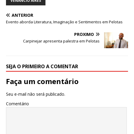
e
te
s
e
g
e
e
VENÂNCIO AIRES
b
r
A
n
ra
dI
ANTERIOR
o
p
g
m
n
Evento aborda Literatura, Imaginação e Sentimentos em Pelotas
o
p
e
PRÓXIMO
k
r
Carpinejar apresenta palestra em Pelotas
SEJA O PRIMEIRO A COMENTAR
Faça um comentário
Seu e-mail não será publicado.
Comentário