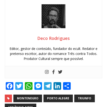
Deco Rodrigues
Editor, gestor de conteúdo, fundador do ecult. Redator e
pretenso escritor, autor do romance Três contra Todos.
Produtor Cultural sempre que possível.
F
T
W
M
T
Li
S
a
w
h
e
el
n
h
c
it
at
ss
e
k
ar
MONTENEGRO
PORTO ALEGRE
TRIUNFO