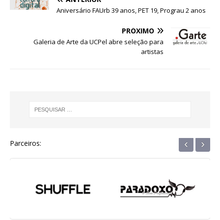
o
p
g
m
n
Aniversário FAUrb 39 anos, PET 19, Prograu 2 anos
o
p
e
PRÓXIMO
k
r
Galeria de Arte da UCPel abre seleção para
artistas
‹
›
Parceiros: