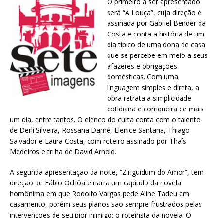
O primeiro a ser apresentado
será “A Louça”, cuja direção é
assinada por Gabriel Bender da
Costa e conta a história de um
dia típico de uma dona de casa
que se percebe em meio a seus
afazeres e obrigações
domésticas. Com uma
linguagem simples e direta, a
obra retrata a simplicidade
cotidiana e corriqueira de mais
um dia, entre tantos. O elenco do curta conta com o talento
de Derli Silveira, Rossana Damé, Elenice Santana, Thiago
Salvador e Laura Costa, com roteiro assinado por Thaís
Medeiros e trilha de David Arnold.
A segunda apresentação da noite, “Ziriguidum do Amor”, tem
direção de Fábio Ochôa e narra um capítulo da novela
homônima em que Rodolfo Vargas pede Aline Tadeu em
casamento, porém seus planos são sempre frustrados pelas
intervenções de seu pior inimigo: o roteirista da novela. O