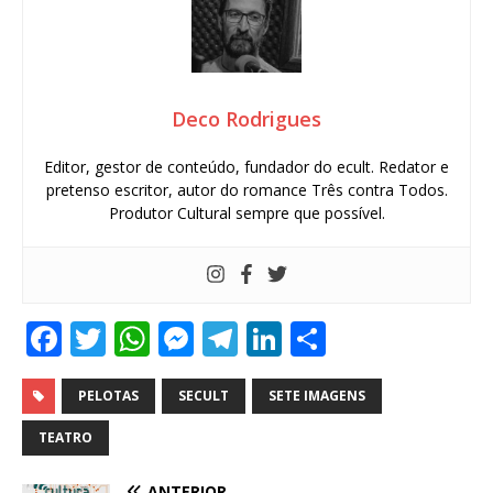
Deco Rodrigues
Editor, gestor de conteúdo, fundador do ecult. Redator e
pretenso escritor, autor do romance Três contra Todos.
Produtor Cultural sempre que possível.
F
T
W
M
T
Li
S
a
w
h
e
el
n
h
c
it
at
ss
e
k
ar
PELOTAS
SECULT
SETE IMAGENS
e
te
s
e
g
e
e
TEATRO
b
r
A
n
ra
dI
ANTERIOR