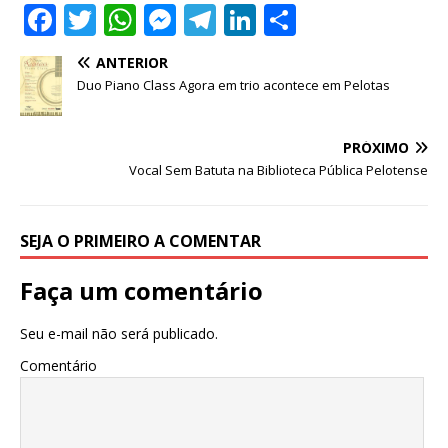
F
T
W
M
T
Li
S
a
w
h
e
el
n
h
ANTERIOR
c
it
at
ss
e
k
ar
Duo Piano Class Agora em trio acontece em Pelotas
e
te
s
e
g
e
e
b
r
A
n
ra
dI
PRÓXIMO
o
p
g
m
n
Vocal Sem Batuta na Biblioteca Pública Pelotense
o
p
e
k
r
SEJA O PRIMEIRO A COMENTAR
Faça um comentário
Seu e-mail não será publicado.
Comentário