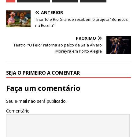
c
it
at
ss
e
k
ar
e
te
s
e
g
e
e
ANTERIOR
b
r
A
n
ra
dI
Triunfo e Rio Grande recebem o projeto “Bonecos
na Escola”
o
p
g
m
n
o
p
e
PRÓXIMO
Teatro: “O Feio” retorna ao palco da Sala Álvaro
k
r
Moreyra em Porto Alegre
SEJA O PRIMEIRO A COMENTAR
Faça um comentário
Seu e-mail não será publicado.
Comentário