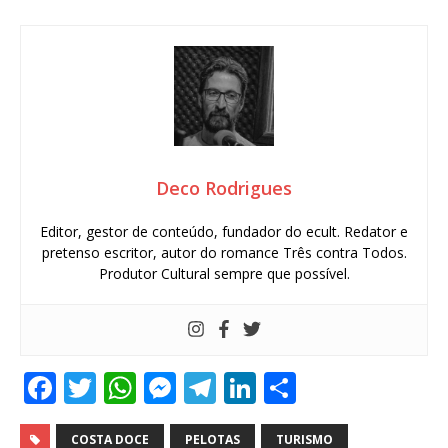
Deco Rodrigues
Editor, gestor de conteúdo, fundador do ecult. Redator e
pretenso escritor, autor do romance Três contra Todos.
Produtor Cultural sempre que possível.
F
T
W
M
T
Li
S
a
w
h
e
el
n
h
COSTA DOCE
PELOTAS
TURISMO