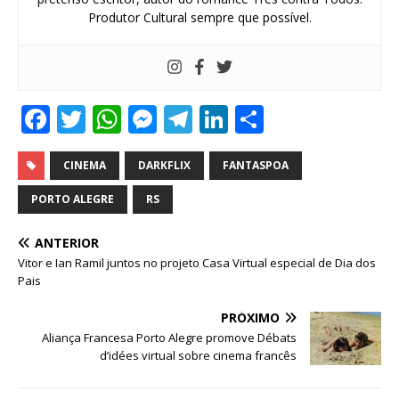
Produtor Cultural sempre que possível.
F
T
W
M
T
Li
S
a
w
h
e
el
n
h
c
it
at
ss
e
k
ar
CINEMA
DARKFLIX
FANTASPOA
e
te
s
e
g
e
e
PORTO ALEGRE
RS
b
r
A
n
ra
dI
ANTERIOR
o
p
g
m
n
Vitor e Ian Ramil juntos no projeto Casa Virtual especial de Dia dos
o
p
e
Pais
k
r
PRÓXIMO
Aliança Francesa Porto Alegre promove Débats
d’idées virtual sobre cinema francês