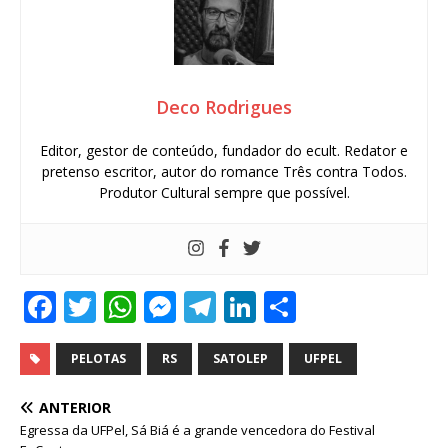
Deco Rodrigues
Editor, gestor de conteúdo, fundador do ecult. Redator e
pretenso escritor, autor do romance Três contra Todos.
Produtor Cultural sempre que possível.
F
T
W
M
T
Li
S
a
w
h
e
el
n
h
c
it
at
ss
e
k
ar
PELOTAS
RS
SATOLEP
UFPEL
e
te
s
e
g
e
e
ANTERIOR
b
r
A
n
ra
dI
Egressa da UFPel, Sá Biá é a grande vencedora do Festival