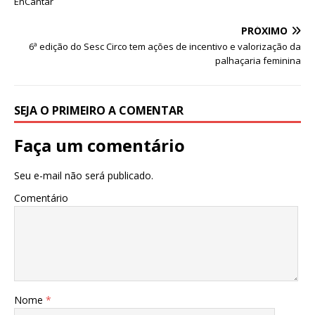
EnCantar
o
p
g
m
n
o
p
e
PRÓXIMO
6ª edição do Sesc Circo tem ações de incentivo e valorização da
k
r
palhaçaria feminina
SEJA O PRIMEIRO A COMENTAR
Faça um comentário
Seu e-mail não será publicado.
Comentário
Nome
*