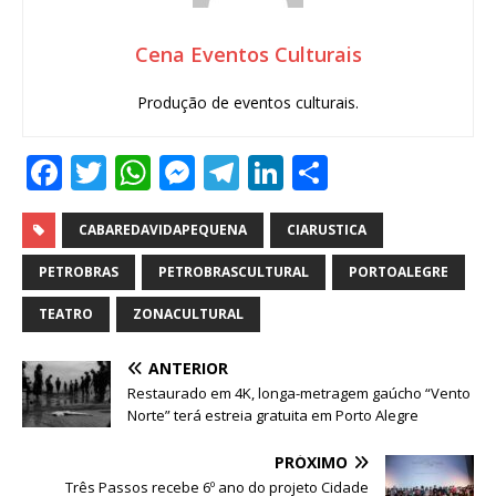
Cena Eventos Culturais
Produção de eventos culturais.
F
T
W
M
T
Li
S
a
w
h
e
el
n
h
c
it
at
ss
e
k
ar
CABAREDAVIDAPEQUENA
CIARUSTICA
e
te
s
e
g
e
e
PETROBRAS
PETROBRASCULTURAL
PORTOALEGRE
b
r
A
n
ra
dI
TEATRO
ZONACULTURAL
o
p
g
m
n
ANTERIOR
o
p
e
Restaurado em 4K, longa-metragem gaúcho “Vento
k
r
Norte” terá estreia gratuita em Porto Alegre
PRÓXIMO
Três Passos recebe 6º ano do projeto Cidade