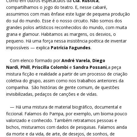
Como em outros espetáculos da
Cia. Rústica
,
compartilhamos o jogo do teatro. E, nesse cabaré,
assumimos com mais ênfase este lugar de pequena produção
do sul do mundo. Esse é o nosso circuito. Não somos dos
grandes polos artísticos reconhecidos do mundo, com muita
grana e glamour. Habitamos as margens, os desvios, o
pequeno. Há uma força nessa insistência poética de inventar
impossíveis — explica
Patrícia Fagundes
.
Com elenco formado por
André Varela
,
Diego
Nardi
,
Phill
,
Priscilla Colombi
e
Sandra Possani
,a peça
mistura ficção e realidade a partir de um processo de criação
coletiva do grupo, assim como nos trabalhos anteriores da
companhia. São histórias de gente comum, de questões
invisibilizadas, pedaços de canções e de vidas.
— Há uma mistura de material biográfico, documental e
ficcional. Falamos do Pampa, por exemplo, um bioma pouco
valorizado e conhecido. Também retratamos pessoas e
bichos, misturamos com dados de pesquisas. Falamos ainda
da morte e da vida, de arte, de desejos, de sonhos, de