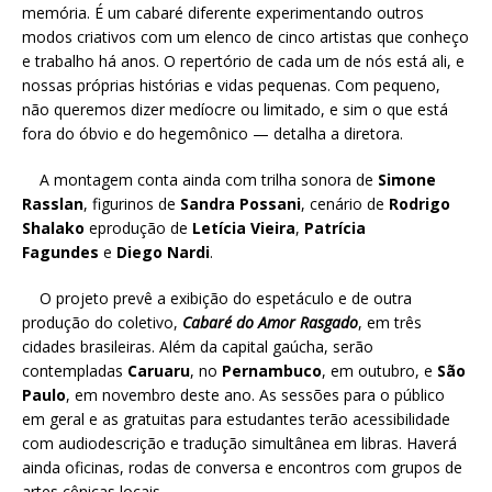
memória. É um cabaré diferente experimentando outros
modos criativos com um elenco de cinco artistas que conheço
e trabalho há anos. O repertório de cada um de nós está ali, e
nossas próprias histórias e vidas pequenas. Com pequeno,
não queremos dizer medíocre ou limitado, e sim o que está
fora do óbvio e do hegemônico — detalha a diretora.
A montagem conta ainda com trilha sonora de
Simone
Rasslan
, figurinos de
Sandra Possani
, cenário de
Rodrigo
Shalako
eprodução de
Letícia Vieira
,
Patrícia
Fagundes
e
Diego Nardi
.
O projeto prevê a exibição do espetáculo e de outra
produção do coletivo,
Cabaré do Amor Rasgado
, em três
cidades brasileiras. Além da capital gaúcha, serão
contempladas
Caruaru
, no
Pernambuco
, em outubro, e
São
Paulo
, em novembro deste ano. As sessões para o público
em geral e as gratuitas para estudantes terão acessibilidade
com audiodescrição e tradução simultânea em libras. Haverá
ainda oficinas, rodas de conversa e encontros com grupos de
artes cênicas locais.