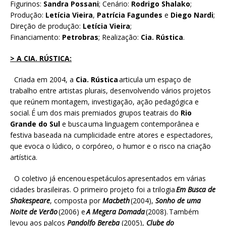
Figurinos:
Sandra Possani
; Cenário:
Rodrigo Shalako
;
Produção:
Letícia Vieira
,
Patrícia Fagundes
e
Diego Nardi
;
Direção de produção:
Letícia Vieira
;
Financiamento:
Petrobras
; Realização:
Cia. Rústica
.
> A CIA. RÚSTICA:
Criada em 2004, a
Cia. Rústica
articula um espaço de
trabalho entre artistas plurais, desenvolvendo vários projetos
que reúnem montagem, investigação, ação pedagógica e
social. É um dos mais premiados grupos teatrais do
Rio
Grande do Sul
e busca uma linguagem contemporânea e
festiva baseada na cumplicidade entre atores e espectadores,
que evoca o lúdico, o corpóreo, o humor e o risco na criação
artística.
O coletivo já encenou espetáculos apresentados em várias
cidades brasileiras. O primeiro projeto foi a trilogia
Em Busca de
Shakespeare
, composta por
Macbeth
(2004),
Sonho de uma
Noite de Verão
(2006) e
A Megera Domada
(2008). Também
levou aos palcos
Pandolfo Bereba
(2005),
Clube do