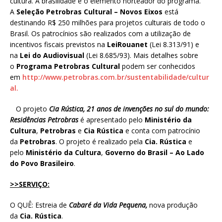
cultura. A brasilidade é o elemento norteador do programa.
A
Seleção Petrobras Cultural – Novos Eixos
está
destinando R$ 250 milhões para projetos culturais de todo o
Brasil. Os patrocínios são realizados com a utilização de
incentivos fiscais previstos na
Lei
Rouanet
(Lei 8.313/91) e
na
Lei do Audiovisual
(Lei 8.685/93). Mais detalhes sobre
o
Programa Petrobras Cultural
podem ser conhecidos
em
http://www.petrobras.com.br/sustentabilidade/cultur
al.
O projeto
Cia Rústica, 21 anos de invenções no sul do mundo:
Residências Petrobras
é apresentado pelo
Ministério da
Cultura
,
Petrobras
e
Cia Rústica
e conta com patrocínio
da
Petrobras
. O projeto é realizado pela
Cia. Rústica
e
pelo
Ministério da Cultura
,
Governo do Brasil – Ao Lado
do Povo Brasileiro
.
>>SERVIÇO:
O QUÊ: Estreia de
Cabaré da Vida Pequena,
nova produção
da
Cia. Rústica
.