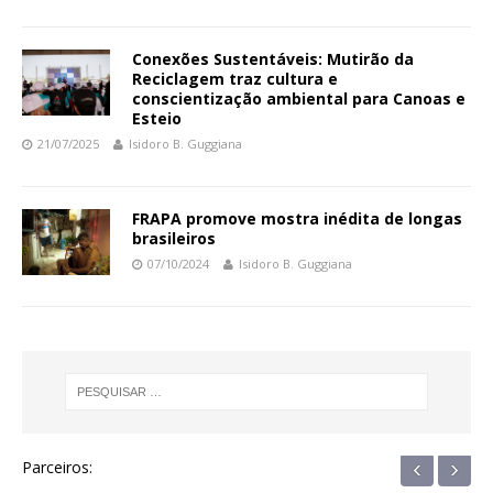
Conexões Sustentáveis: Mutirão da
Reciclagem traz cultura e
conscientização ambiental para Canoas e
Esteio
21/07/2025
Isidoro B. Guggiana
FRAPA promove mostra inédita de longas
brasileiros
07/10/2024
Isidoro B. Guggiana
‹
›
Parceiros: