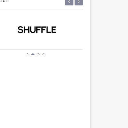
‹
›
iros: