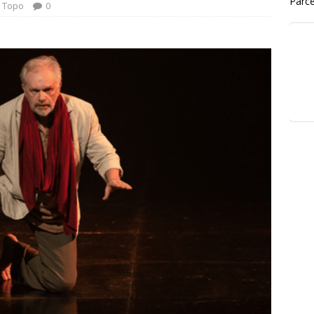
Parce
,
Topo
0