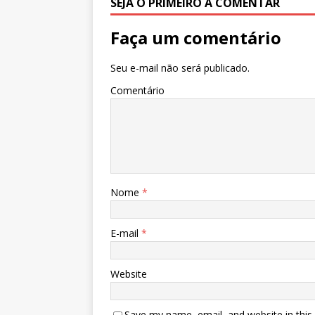
k
r
SEJA O PRIMEIRO A COMENTAR
Faça um comentário
Seu e-mail não será publicado.
Comentário
Nome
*
E-mail
*
Website
Save my name, email, and website in this