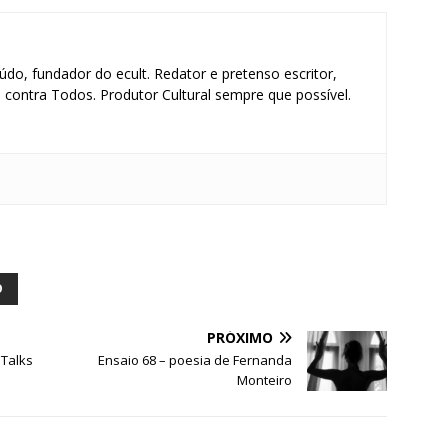
údo, fundador do ecult. Redator e pretenso escritor,
contra Todos. Produtor Cultural sempre que possível.
S
h
ar
O
e
PRÓXIMO
 Talks
Ensaio 68 – poesia de Fernanda
Monteiro