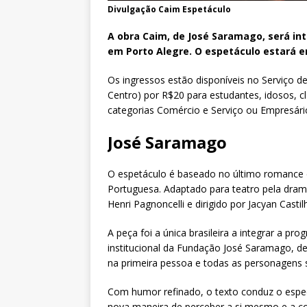
Divulgação Caim Espetáculo
A obra Caim, de José Saramago, será in
em Porto Alegre. O espetáculo estará em
Os ingressos estão disponíveis no Serviço d
Centro) por R$20 para estudantes, idosos, cl
categorias Comércio e Serviço ou Empresário
José Saramago
O espetáculo é baseado no último romance 
Portuguesa. Adaptado para teatro pela dram
Henri Pagnoncelli e dirigido por Jacyan Castil
A peça foi a única brasileira a integrar a pr
institucional da Fundação José Saramago, de
na primeira pessoa e todas as personagens s
Com humor refinado, o texto conduz o espe
nova maneira de perceber a si mesmo e a co