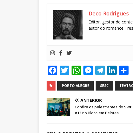
Deco Rodrigues
Editor, gestor de conte
autor do romance Três 
F
T
W
M
T
Li
a
w
h
e
el
n
c
it
at
ss
e
k
PORTO ALEGRE
SESC
TEATR
e
te
s
e
g
e
ANTERIOR
b
r
A
n
ra
dI
Confira os palestrantes do SWP
#13 no Bloco em Pelotas
o
p
g
m
n
o
p
e