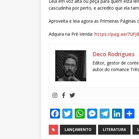
Leia em voz alta ou peça para quem está le
cascudinha por perto, e acredito que ela ta
Aproveita e leia agora as Primeiras Páginas 
Adquira na Pré-Venda:
https://pag.ae/7UFJ
Deco Rodrigues
Editor, gestor de conte
autor do romance Três 
F
T
W
M
T
Li
a
w
h
e
el
n
c
it
at
ss
e
k
LANÇAMENTO
LITERATURA