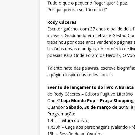
Tudo o que o pequeno Roger quer é paz.
Por que precisa ser tão difícil?”
Rody Cáceres
Escritor gaúcho, com 37 anos e pai de dois f
incríveis. Graduando em Letras e Gestão Com
trabalhou por doze anos vendendo páginas 
histórias novas e antigas, no comércio de liv
poesias Para Onde Foram os Heróis?, O Voo
Talento nato das palavras, escreve biografi
a página Inspira nas redes sociais.
Evento de lançamento do livro A Barata 
de Rody Cáceres – Editora Fugitivo Literário
Onde?
Loja Mundo Pop – Praça Shopping
Quando?
Sábado, 30 de março de 2019
, à
Programação:
17h – Leitura do livro;
17:30h – Caça aos personagens (Valendo Pr
18h – Sessão de autógrafos.