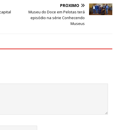
e
PRÓXIMO
capital
Museu do Doce em Pelotas terá
episódio na série Conhecendo
Museus