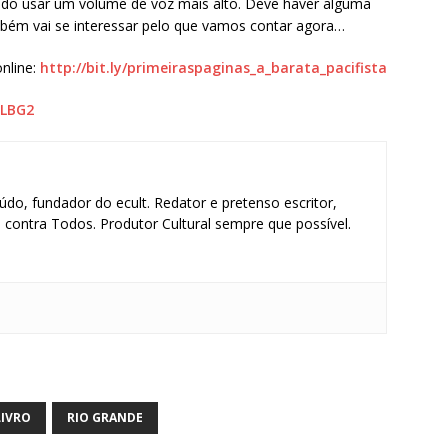
ndo usar um volume de voz mais alto. Deve haver alguma
mbém vai se interessar pelo que vamos contar agora…
online:
http://bit.ly/primeiraspaginas_a_barata_pacifista
8LBG2
údo, fundador do ecult. Redator e pretenso escritor,
contra Todos. Produtor Cultural sempre que possível.
S
h
ar
LIVRO
RIO GRANDE