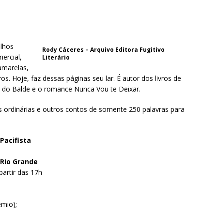
ilhos
Rody Cáceres – Arquivo Editora Fugitivo
ercial,
Literário
amarelas,
ros. Hoje, faz dessas páginas seu lar. É autor dos livros de
 do Balde e o romance Nunca Vou te Deixar.
as ordinárias e outros contos de somente 250 palavras para
Pacifista
 Rio Grande
 partir das 17h
êmio);