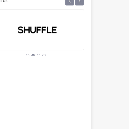
‹
›
iros: