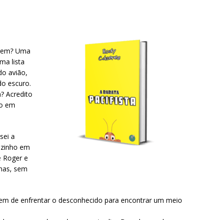
arem? Uma
ma lista
do avião,
do escuro.
? Acredito
ho em
sei a
ozinho em
e Roger e
mas, sem
gem de enfrentar o desconhecido para encontrar um meio