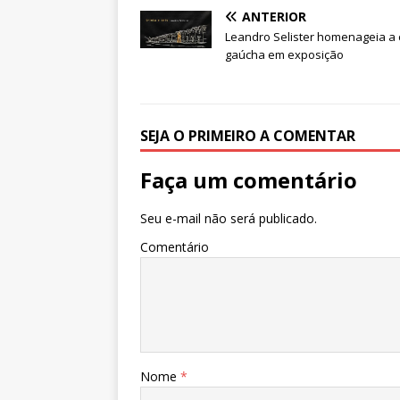
e
te
s
e
g
e
ANTERIOR
b
r
A
n
ra
dI
Leandro Selister homenageia a 
gaúcha em exposição
o
p
g
m
n
o
p
e
k
r
SEJA O PRIMEIRO A COMENTAR
Faça um comentário
Seu e-mail não será publicado.
Comentário
Nome
*