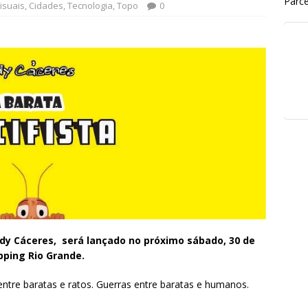
Parce
isuais
,
Cidades
,
Tecnologia
,
Topo
0
Rody Cáceres, será lançado no próximo sábado, 30 de
pping Rio Grande.
 entre baratas e ratos. Guerras entre baratas e humanos.