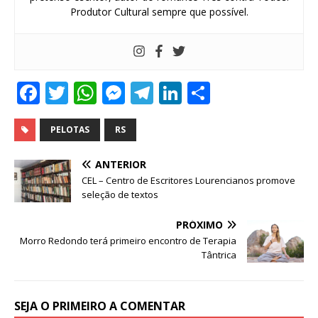
Produtor Cultural sempre que possível.
F
T
W
M
T
Li
S
a
w
h
e
el
n
h
c
it
at
ss
e
k
ar
PELOTAS
RS
e
te
s
e
g
e
e
ANTERIOR
b
r
A
n
ra
dI
CEL – Centro de Escritores Lourencianos promove
seleção de textos
o
p
g
m
n
o
p
e
PRÓXIMO
Morro Redondo terá primeiro encontro de Terapia
k
r
Tântrica
SEJA O PRIMEIRO A COMENTAR