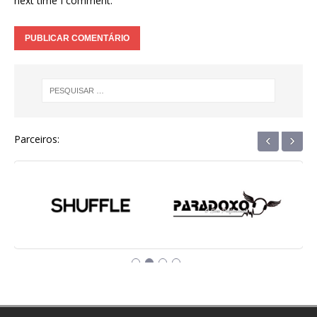
next time I comment.
‹
›
Parceiros: