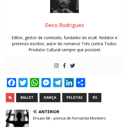
Deco Rodrigues
Editor, gestor de conteúdo, fundador do ecult. Redator e
pretenso escritor, autor do romance Três contra Todos.
Produtor Cultural sempre que possível.
F
T
W
M
T
Li
S
a
w
h
e
el
n
h
c
it
at
ss
e
k
ar
BALLET
DANÇA
PELOTAS
RS
e
te
s
e
g
e
e
ANTERIOR
b
r
A
n
ra
dI
Ensaio 68 – poesia de Fernanda Monteiro
o
p
g
m
n