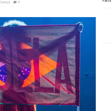
Parce
Dança
0