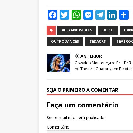
F
T
W
M
T
Li
a
w
h
e
el
n
c
it
at
ss
e
k
ALEXANDRADIAS
BITCH
DAN
e
te
s
e
g
e
OUTRODANCES
SEDACRS
TEATROO
b
r
A
n
ra
dI
ANTERIOR
o
p
g
m
n
Oswaldo Montenegro “Pra Te Re
o
p
e
no Theatro Guarany em Pelotas
k
r
SEJA O PRIMEIRO A COMENTAR
Faça um comentário
Seu e-mail não será publicado.
Comentário