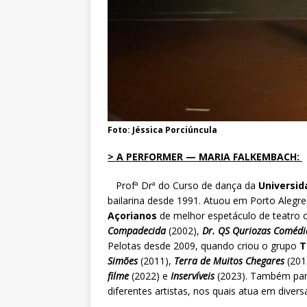
Foto: Jéssica Porciúncula
> A PERFORMER — MARIA FALKEMBACH:
Profª Drª do Curso de dança da
Universid
bailarina desde 1991. Atuou em Porto Alegr
Açorianos
de melhor espetáculo de teatro 
Compadecida
(2002),
Dr. QS Quriozas Comédi
Pelotas desde 2009, quando criou o grupo
T
Simões
(2011),
Terra de Muitos Chegares
(201
filme
(2022) e
Inservíveis
(2023). Também part
diferentes artistas, nos quais atua em diver