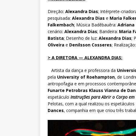
Direção:
Alexandra Dias
; Intérprete-criador
pesquisada:
Alexandra Dias
e
Maria Falk
Falkembach
; Música Badêbauêra:
Adriana 
cenário:
Alexandra Dias
; Bandeira:
Maria 
Batista
; Desenho de luz:
Alexandra Dias
; 
Oliveira
e
Denilsson Cosseres
; Realização
> A DIRETORA — ALEXANDRA DIAS:
Artista da dança e professora da
Universi
pela
University of Roehampton
, de Londr
antropofagia e em processos contemporâne
Funarte Petrobras Klauss Vianna de Da
espetáculo
Instruções para Abrir o Corpo em
Pelotas, com a qual realizou os espetáculos
Dances
, companhia em que criou três trab