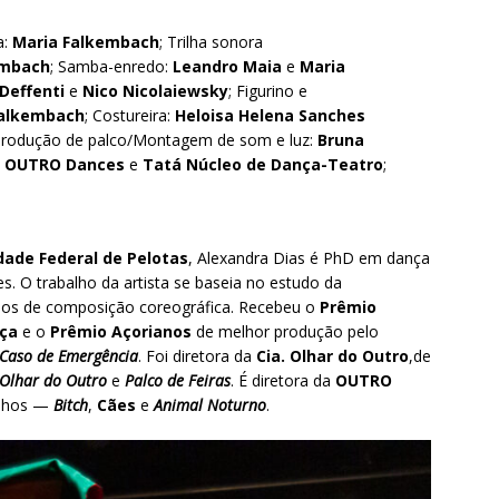
a:
Maria Falkembach
; Trilha sonora
embach
; Samba-enredo:
Leandro Maia
e
Maria
Deffenti
e
Nico Nicolaiewsky
; Figurino e
Falkembach
; Costureira:
Heloisa Helena Sanches
Produção de palco/Montagem de som e luz:
Bruna
:
OUTRO Dances
e
Tatá Núcleo de Dança-Teatro
;
dade Federal de Pelotas
, Alexandra Dias é PhD em dança
es. O trabalho da artista se baseia no estudo da
os de composição coreográfica. Recebeu o
Prêmio
nça
e o
Prêmio Açorianos
de melhor produção pelo
 Caso de Emergência
. Foi diretora da
Cia. Olhar do Outro
,de
Olhar do Outro
e
Palco de Feiras
. É diretora da
OUTRO
alhos —
Bitch
,
Cães
e
Animal Noturno
.