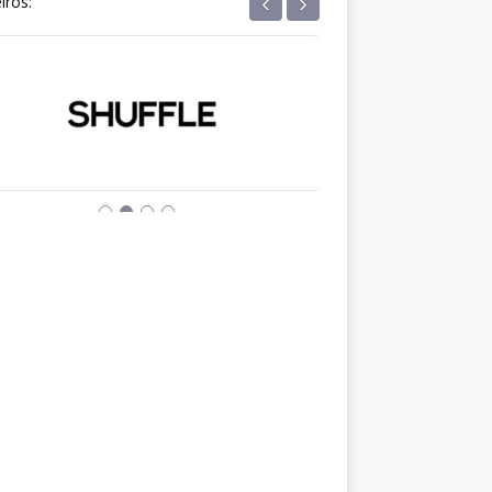
‹
›
iros: