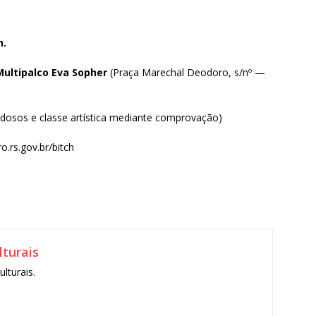
h.
Multipalco Eva Sopher
(Praça Marechal Deodoro, s/nº —
idosos e classe artística mediante comprovação)
.rs.gov.br/bitch
turais
lturais.