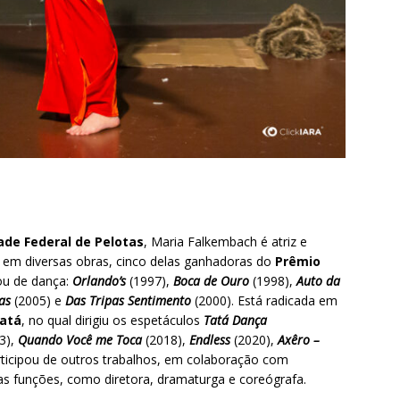
ade Federal de Pelotas
, Maria Falkembach é atriz e
e em diversas obras, cinco delas ganhadoras do
Prêmio
ou de dança:
Orlando’s
(1997),
Boca de Ouro
(1998),
Auto da
as
(2005) e
Das Tripas Sentimento
(2000). Está radicada em
atá
, no qual dirigiu os espetáculos
Tatá Dança
3),
Quando Você me Toca
(2018),
Endless
(2020),
Axêro –
icipou de outros trabalhos, em colaboração com
sas funções, como diretora, dramaturga e coreógrafa.