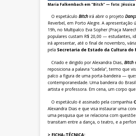
Maria Falkembach em "Bitch" — foto: Jéssica
O espetáculo
Bitch
irá abrir o projeto
Dança
Reverbel, em Porto Alegre. A apresentação úni
19h, no Multipalco Eva Sopher (Praça Marech
populares custam R$ 20,00 — estudantes, id
irá apresentar, até o final de novembro, vá
pela
Secretaria de Estado da Cultura do 
Criado e dirigido por Alexandra Dias,
Bitch
é
reposiciona a palavra “cadela”, termo que vis
palco a figura de uma porta-bandeira — que
contemporaneidade. Uma bandeira do Brasil 
artista e professora. Em cena, um corpo que
O espetáculo é assinado pela companhia
Alexandra Dias e que visa instaurar uma cone
uma pesquisa que se relaciona com questõe
transitam entre a dança, o teatro, e a perfo
> FICHA-TÉCNICA: