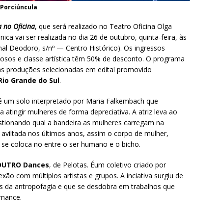
 Porciúncula
 no Oficina
, que será realizado no Teatro Oficina Olga
ca vai ser realizada no dia 26 de outubro, quinta-feira, às
al Deodoro, s/nº — Centro Histórico). Os ingressos
osos e classe artística têm 50% de desconto. O programa
rias produções selecionadas em edital promovido
Rio Grande do Sul
.
 um solo interpretado por Maria Falkembach que
a atingir mulheres de forma depreciativa. A atriz leva ao
stionando qual a bandeira as mulheres carregam na
aviltada nos últimos anos, assim o corpo de mulher,
 se coloca no entre o ser humano e o bicho.
OUTRO Dances
, de Pelotas. Éum coletivo criado por
xão com múltiplos artistas e grupos. A inciativa surgiu de
s da antropofagia e que se desdobra em trabalhos que
rmance.