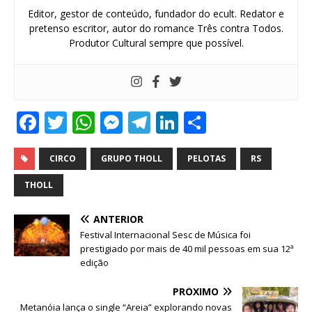
Editor, gestor de conteúdo, fundador do ecult. Redator e
pretenso escritor, autor do romance Três contra Todos.
Produtor Cultural sempre que possível.
F
T
W
M
T
Li
S
a
w
h
e
el
n
h
c
it
at
ss
e
k
ar
CIRCO
GRUPO THOLL
PELOTAS
RS
e
te
s
e
g
e
e
THOLL
b
r
A
n
ra
dI
ANTERIOR
o
p
g
m
n
Festival Internacional Sesc de Música foi
o
p
e
prestigiado por mais de 40 mil pessoas em sua 12ª
edição
k
r
PRÓXIMO
Metanóia lança o single “Areia” explorando novas