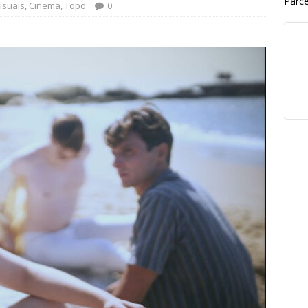
Parce
isuais
,
Cinema
,
Topo
0