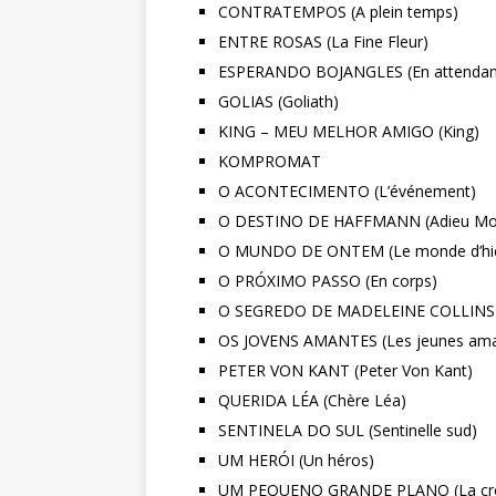
CONTRATEMPOS (A plein temps)
ENTRE ROSAS (La Fine Fleur)
ESPERANDO BOJANGLES (En attendant
GOLIAS (Goliath)
KING – MEU MELHOR AMIGO (King)
KOMPROMAT
O ACONTECIMENTO (L’événement)
O DESTINO DE HAFFMANN (Adieu Mon
O MUNDO DE ONTEM (Le monde d’hi
O PRÓXIMO PASSO (En corps)
O SEGREDO DE MADELEINE COLLINS (M
OS JOVENS AMANTES (Les jeunes ama
PETER VON KANT (Peter Von Kant)
QUERIDA LÉA (Chère Léa)
SENTINELA DO SUL (Sentinelle sud)
UM HERÓI (Un héros)
UM PEQUENO GRANDE PLANO (La cro