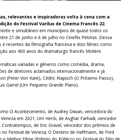
as, relevantes e inspiradoras volta à cena com a
ição do Festival Varilux de Cinema Francês 22.
lmente e simultâneo em municípios de quase todos os
entre 21 de junho e 6 de julho no Cineflix Pelotas. Dessa
s e recentes da filmografia francesa e dois filmes como
o aos 400 anos do dramaturgo francês Molière.
temáticas variadas e gêneros como comédia, drama,
s de diretores aclamados internacionalmente e já
zon (Peter Von Kant), Cédric Klapisch (O Próximo Passo),
uis Garrel (Um Pequeno Grande Plano).
omo O Acontecimento, de Audrey Diwan, vencedora do
e Veneza em 2021; Um Herói, de Asghar Farhadi, vencedor
; Contratempos, de Eric Gravel, vencedor dos prêmios de
) no Festival de Veneza; O Destino de Haffmann, de Fred
z e Melhor Filme (Prêmio do Público) no Festival du Film de