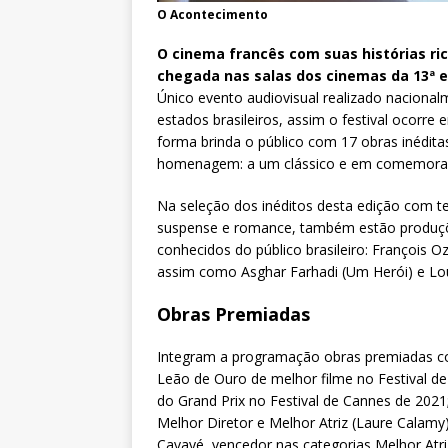
O Acontecimento
O cinema francês com suas histórias ric
chegada nas salas dos cinemas da 13ª ed
Único evento audiovisual realizado naciona
estados brasileiros, assim o festival ocorre 
forma brinda o público com 17 obras inédita
homenagem: a um clássico e em comemoraçã
Na seleção dos inéditos desta edição com 
suspense e romance, também estão produçõe
conhecidos do público brasileiro: François O
assim como Asghar Farhadi (Um Herói) e Lo
Obras Premiadas
Integram a programação obras premiadas c
Leão de Ouro de melhor filme no Festival d
do Grand Prix no Festival de Cannes de 2021
Melhor Diretor e Melhor Atriz (Laure Calamy
Cavayé, vencedor nas categorias Melhor Atri