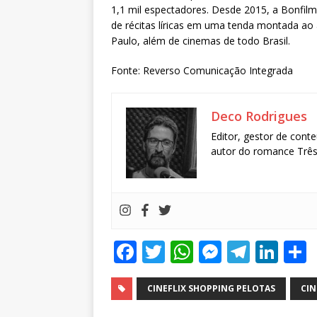
1,1 mil espectadores. Desde 2015, a Bonfilm 
de récitas líricas em uma tenda montada ao a
Paulo, além de cinemas de todo Brasil.
Fonte: Reverso Comunicação Integrada
Deco Rodrigues
Editor, gestor de conte
autor do romance Três 
F
T
W
M
T
Li
a
w
h
e
el
n
c
it
at
ss
e
k
CINEFLIX SHOPPING PELOTAS
CI