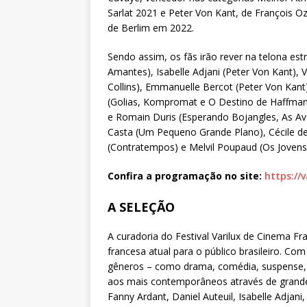
Sarlat 2021 e Peter Von Kant, de François O
de Berlim em 2022.
Sendo assim, os fãs irão rever na telona es
Amantes), Isabelle Adjani (Peter Von Kant), 
Collins), Emmanuelle Bercot (Peter Von Kant)
(Golias, Kompromat e O Destino de Haffmann
e Romain Duris (Esperando Bojangles, As A
Casta (Um Pequeno Grande Plano), Cécile d
(Contratempos) e Melvil Poupaud (Os Jove
Confira a programação no site:
https://
.
A SELEÇÃO
A curadoria do Festival Varilux de Cinema F
francesa atual para o público brasileiro. C
om 
gêneros – como drama, comédia, suspense, 
aos mais contemporâneos através de grandes 
Fanny Ardant, Daniel Auteuil, Isabelle Adjani,