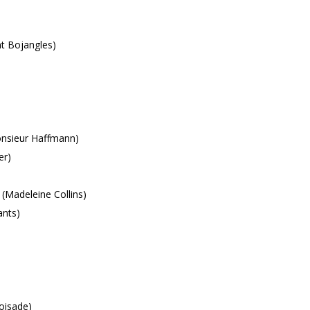
 Bojangles)
sieur Haffmann)
er)
adeleine Collins)
nts)
isade)