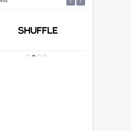
‹
›
iros: