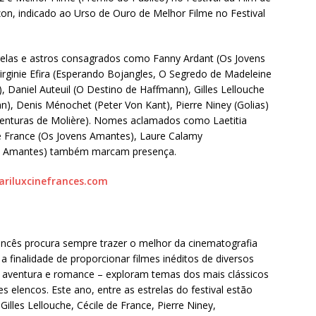
zon, indicado ao Urso de Ouro de Melhor Filme no Festival
trelas e astros consagrados como Fanny Ardant (Os Jovens
Virginie Efira (Esperando Bojangles, O Segredo de Madeleine
, Daniel Auteuil (O Destino de Haffmann), Gilles Lellouche
), Denis Ménochet (Peter Von Kant), Pierre Niney (Golias)
venturas de Molière). Nomes aclamados como Laetitia
e France (Os Jovens Amantes), Laure Calamy
ns Amantes) também marcam presença.
variluxcinefrances.com
rancês procura sempre trazer o melhor da cinematografia
a finalidade de proporcionar f
ilmes inéditos de diversos
aventura e romance – exploram temas dos mais clássicos
elencos. Este ano, entre as estrelas do festival estão
 Gilles Lellouche, Cécile de France, Pierre Niney,