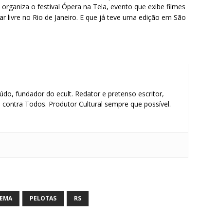
organiza o festival Ópera na Tela, evento que exibe filmes
r livre no Rio de Janeiro. E que já teve uma edição em São
údo, fundador do ecult. Redator e pretenso escritor,
contra Todos. Produtor Cultural sempre que possível.
S
h
ar
NEMA
PELOTAS
RS