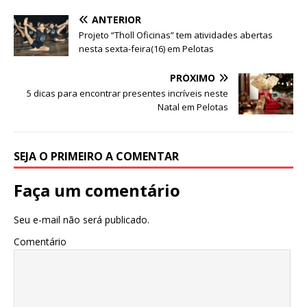
e
te
s
e
g
e
e
ANTERIOR
b
r
A
n
ra
dI
Projeto “Tholl Oficinas” tem atividades abertas
nesta sexta-feira(16) em Pelotas
o
p
g
m
n
o
p
e
PRÓXIMO
5 dicas para encontrar presentes incríveis neste
k
r
Natal em Pelotas
SEJA O PRIMEIRO A COMENTAR
Faça um comentário
Seu e-mail não será publicado.
Comentário