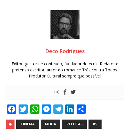
Deco Rodrigues
Editor, gestor de conteúdo, fundador do ecult. Redator e
pretenso escritor, autor do romance Três contra Todos.
Produtor Cultural sempre que possível.
F
T
W
M
T
Li
S
a
w
h
e
el
n
h
c
it
at
ss
e
k
ar
CINEMA
MODA
PELOTAS
RS