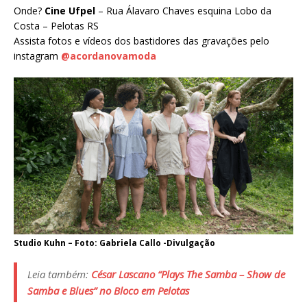
Onde?
Cine Ufpel
– Rua Álavaro Chaves esquina Lobo da
Costa – Pelotas RS
Assista fotos e vídeos dos bastidores das gravações pelo
instagram
@acordanovamoda
Studio Kuhn – Foto: Gabriela Callo -Divulgação
Leia também:
César Lascano “Plays The Samba – Show de
Samba e Blues” no Bloco em Pelotas