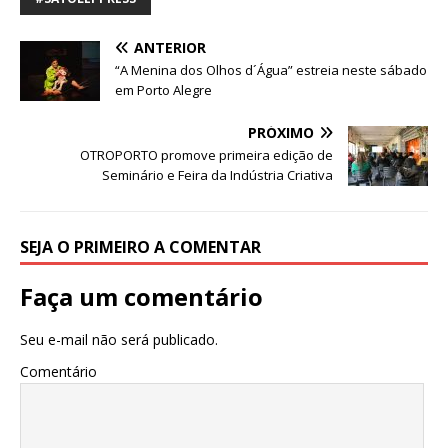
o
p
g
m
n
ANTERIOR
o
p
e
“A Menina dos Olhos d´Água” estreia neste sábado
k
r
em Porto Alegre
PRÓXIMO
OTROPORTO promove primeira edição de
Seminário e Feira da Indústria Criativa
SEJA O PRIMEIRO A COMENTAR
Faça um comentário
Seu e-mail não será publicado.
Comentário