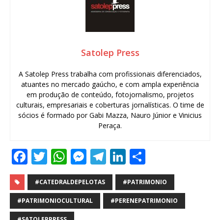
Satolep Press
A Satolep Press trabalha com profissionais diferenciados,
atuantes no mercado gaúcho, e com ampla experiência
em produção de conteúdo, fotojornalismo, projetos
culturais, empresariais e coberturas jornalísticas. O time de
sócios é formado por Gabi Mazza, Nauro Júnior e Vinicius
Peraça.
F
T
W
M
T
Li
S
a
w
h
e
el
n
h
c
it
at
ss
e
k
ar
#CATEDRALDEPELOTAS
#PATRIMONIO
e
te
s
e
g
e
e
#PATRIMONIOCULTURAL
#PERENEPATRIMONIO
b
r
A
n
ra
dI
#SATOLEPPRESS