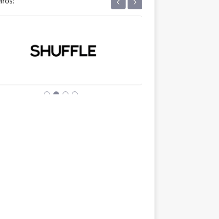
‹
›
iros: