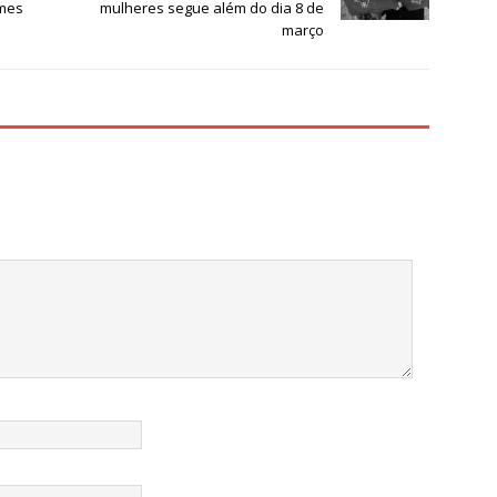
úmes
mulheres segue além do dia 8 de
março