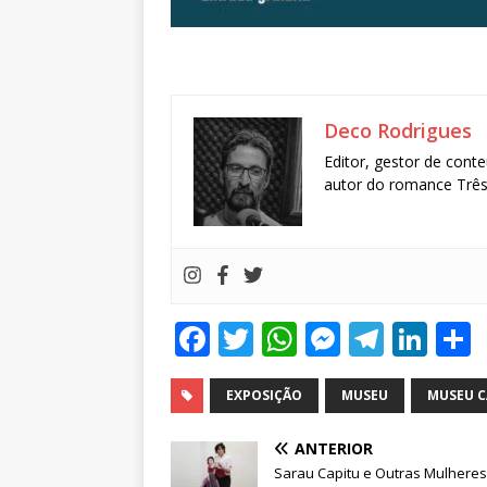
Deco Rodrigues
Editor, gestor de conte
autor do romance Três 
F
T
W
M
T
Li
a
w
h
e
el
n
c
it
at
ss
e
k
EXPOSIÇÃO
MUSEU
MUSEU C
e
te
s
e
g
e
ANTERIOR
b
r
A
n
ra
dI
Sarau Capitu e Outras Mulheres