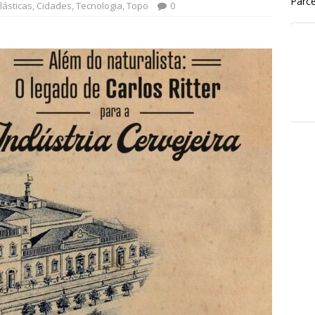
Parce
lásticas
,
Cidades
,
Tecnologia
,
Topo
0