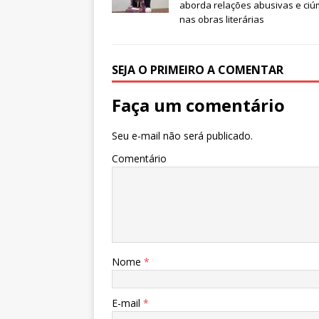
aborda relações abusivas e ci
o
p
g
m
n
nas obras literárias
o
p
e
k
r
SEJA O PRIMEIRO A COMENTAR
Faça um comentário
Seu e-mail não será publicado.
Comentário
Nome
*
E-mail
*