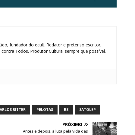
údo, fundador do ecult. Redator e pretenso escritor,
contra Todos. Produtor Cultural sempre que possível.
S
h
ar
ARLOS RITTER
PELOTAS
RS
SATOLEP
e
PRÓXIMO
Antes e depois, a luta pela vida das