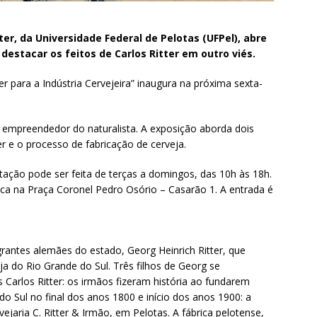
er, da Universidade Federal de Pelotas (UFPel), abre
estacar os feitos de Carlos Ritter em outro viés.
er para a Indústria Cervejeira” inaugura na próxima sexta-
 empreendedor do naturalista. A exposição aborda dois
ter e o processo de fabricação de cerveja.
itação pode ser feita de terças a domingos, das 10h às 18h.
fica na Praça Coronel Pedro Osório – Casarão 1. A entrada é
igrantes alemães do estado, Georg Heinrich Ritter, que
ja do Rio Grande do Sul. Três filhos de Georg se
s Carlos Ritter: os irmãos fizeram história ao fundarem
o Sul no final dos anos 1800 e início dos anos 1900: a
vejaria C. Ritter & Irmão, em Pelotas. A fábrica pelotense,