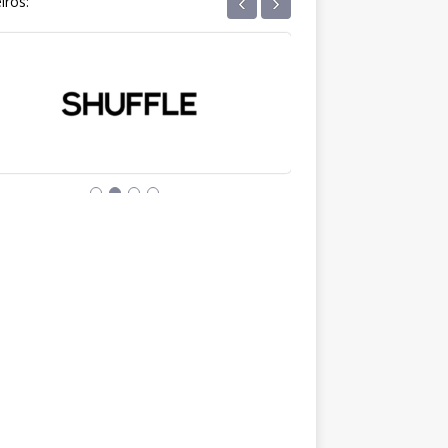
‹
›
iros: