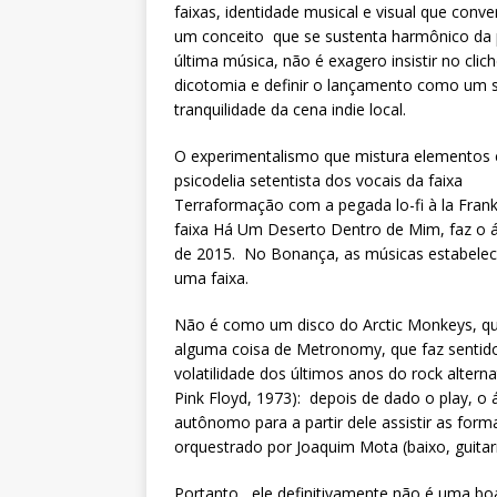
faixas, identidade musical e visual que conv
um conceito que se sustenta harmônico da 
última música, não é exagero insistir no clic
dicotomia e definir o lançamento como um s
tranquilidade da cena indie local.
O experimentalismo que mistura elementos
psicodelia setentista dos vocais da faixa
Terraformação com a pegada lo-fi à la Fran
faixa Há Um Deserto Dentro de Mim, faz o 
de 2015. No Bonança, as músicas estabelece
uma faixa.
Não é como um disco do Arctic Monkeys, qu
alguma coisa de Metronomy, que faz senti
volatilidade dos últimos anos do rock altern
Pink Floyd, 1973): depois de dado o play, o
autônomo para a partir dele assistir as for
orquestrado por Joaquim Mota (baixo, guitarr
Portanto, ele definitivamente não é uma b