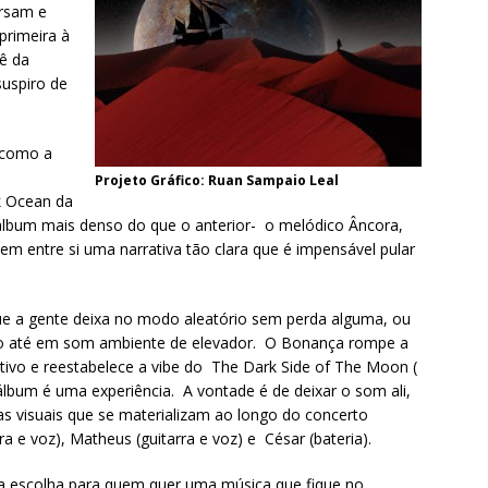
ersam e
primeira à
hê da
uspiro de
 como a
Projeto Gráfico: Ruan Sampaio Leal
k Ocean da
álbum mais denso do que o anterior- o melódico Âncora,
m entre si uma narrativa tão clara que é impensável pular
e a gente deixa no modo aleatório sem perda alguma, ou
do até em som ambiente de elevador. O Bonança rompe a
ativo e reestabelece a vibe do The Dark Side of The Moon (
 álbum é uma experiência. A vontade é de deixar o som ali,
mas visuais que se materializam ao longo do concerto
a e voz), Matheus (guitarra e voz) e César (bateria).
oa escolha para quem quer uma música que fique no