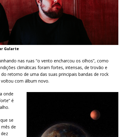
ar Gularte
inhando nas ruas “o vento encharcou os olhos”, como
dições climáticas foram fortes, intensas, de trovão e
o do retorno de uma das suas principais bandas de rock
s voltou com álbum novo.
ja onde
orte” é
alho.
 que se
o mês de
 dez