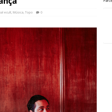
ança
Parce
al ecult
,
Música
,
Topo
0