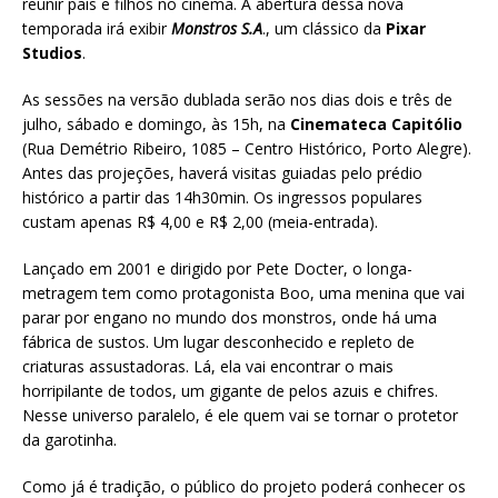
reunir pais e filhos no cinema. A abertura dessa nova
temporada irá exibir
Monstros S.A
., um clássico da
Pixar
Studios
.
As sessões na versão dublada serão nos dias dois e três de
julho, sábado e domingo, às 15h, na
Cinemateca Capitólio
(Rua Demétrio Ribeiro, 1085 – Centro Histórico, Porto Alegre).
Antes das projeções, haverá visitas guiadas pelo prédio
histórico a partir das 14h30min. Os ingressos populares
custam apenas R$ 4,00 e R$ 2,00 (meia-entrada).
Lançado em 2001 e dirigido por Pete Docter, o longa-
metragem tem como protagonista Boo, uma menina que vai
parar por engano no mundo dos monstros, onde há uma
fábrica de sustos. Um lugar desconhecido e repleto de
criaturas assustadoras. Lá, ela vai encontrar o mais
horripilante de todos, um gigante de pelos azuis e chifres.
Nesse universo paralelo, é ele quem vai se tornar o protetor
da garotinha.
Como já é tradição, o público do projeto poderá conhecer os