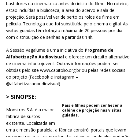
bastidores da cinemateca antes do início do filme. No roteiro,
estão incluídas a biblioteca, a área do acervo e sala de
projeção. Será possível ver de perto os rolos de filme em
película. Tecnologia que foi substituída pelo cinema digital. As
visitas guiadas têm lotação máxima de 20 pessoas por dia
com distribuição de senhas a partir das 14h.
A Sessão Vagalume é uma iniciativa do
Programa de
Alfabetização Audiovisual
e oferece um circuito alternativo
de cinema infantojuvenil. Outras informações podem ser
obtidas pelo site www.capitolio.org.br ou pelas redes sociais
do projeto (Facebook e Instagram –
@alfabetizacaoaudiovisual).
> SINOPSE:
Pais e filhos podem conhecer a
Monstros S.A. é a maior
cabine de projeção nas visitas
guiadas.
fábrica de sustos
existente. Localizada em
uma dimensão paralela, a fábrica constrói portais que levam
os monstros para os quartos das crianças, onde eles poderão