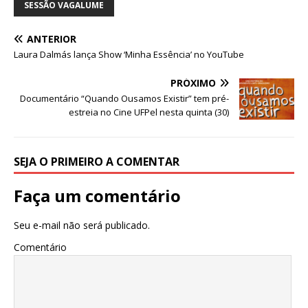
o
p
g
m
n
SESSÃO VAGALUME
o
p
e
k
r
ANTERIOR
Laura Dalmás lança Show ‘Minha Essência’ no YouTube
PRÓXIMO
Documentário “Quando Ousamos Existir” tem pré-
estreia no Cine UFPel nesta quinta (30)
SEJA O PRIMEIRO A COMENTAR
Faça um comentário
Seu e-mail não será publicado.
Comentário