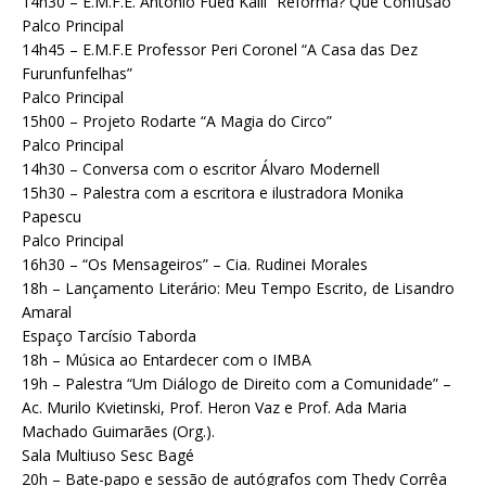
14h30 – E.M.F.E. Antônio Fued Kalil “Reforma? Que Confusão”
Palco Principal
14h45 – E.M.F.E Professor Peri Coronel “A Casa das Dez
Furunfunfelhas”
Palco Principal
15h00 – Projeto Rodarte “A Magia do Circo”
Palco Principal
14h30 – Conversa com o escritor Álvaro Modernell
15h30 – Palestra com a escritora e ilustradora Monika
Papescu
Palco Principal
16h30 – “Os Mensageiros” – Cia. Rudinei Morales
18h – Lançamento Literário: Meu Tempo Escrito, de Lisandro
Amaral
Espaço Tarcísio Taborda
18h – Música ao Entardecer com o IMBA
19h – Palestra “Um Diálogo de Direito com a Comunidade” –
Ac. Murilo Kvietinski, Prof. Heron Vaz e Prof. Ada Maria
Machado Guimarães (Org.).
Sala Multiuso Sesc Bagé
20h – Bate-papo e sessão de autógrafos com Thedy Corrêa