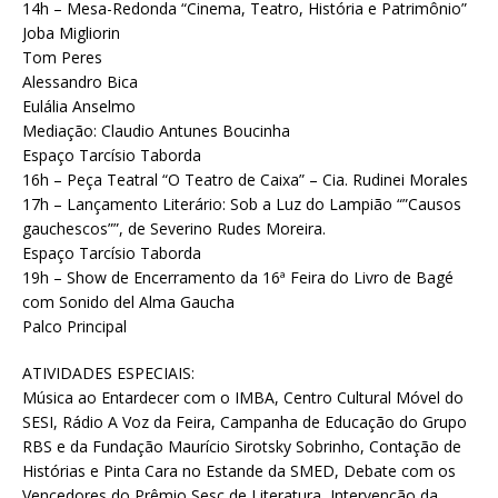
14h – Mesa-Redonda “Cinema, Teatro, História e Patrimônio”
Joba Migliorin
Tom Peres
Alessandro Bica
Eulália Anselmo
Mediação: Claudio Antunes Boucinha
Espaço Tarcísio Taborda
16h – Peça Teatral “O Teatro de Caixa” – Cia. Rudinei Morales
17h – Lançamento Literário: Sob a Luz do Lampião “”Causos
gauchescos””, de Severino Rudes Moreira.
Espaço Tarcísio Taborda
19h – Show de Encerramento da 16ª Feira do Livro de Bagé
com Sonido del Alma Gaucha
Palco Principal
ATIVIDADES ESPECIAIS:
Música ao Entardecer com o IMBA, Centro Cultural Móvel do
SESI, Rádio A Voz da Feira, Campanha de Educação do Grupo
RBS e da Fundação Maurício Sirotsky Sobrinho, Contação de
Histórias e Pinta Cara no Estande da SMED, Debate com os
Vencedores do Prêmio Sesc de Literatura, Intervenção da