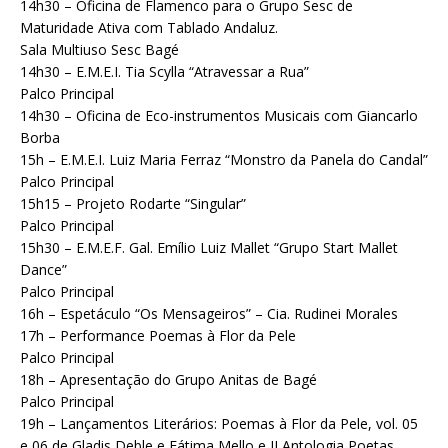
14h30 – Oficina de Flamenco para o Grupo Sesc de
Maturidade Ativa com Tablado Andaluz.
Sala Multiuso Sesc Bagé
14h30 – E.M.E.I. Tia Scylla “Atravessar a Rua”
Palco Principal
14h30 – Oficina de Eco-instrumentos Musicais com Giancarlo
Borba
15h – E.M.E.I. Luiz Maria Ferraz “Monstro da Panela do Candal”
Palco Principal
15h15 – Projeto Rodarte “Singular”
Palco Principal
15h30 – E.M.E.F. Gal. Emílio Luiz Mallet “Grupo Start Mallet
Dance”
Palco Principal
16h – Espetáculo “Os Mensageiros” – Cia. Rudinei Morales
17h – Performance Poemas à Flor da Pele
Palco Principal
18h – Apresentação do Grupo Anitas de Bagé
Palco Principal
19h – Lançamentos Literários: Poemas à Flor da Pele, vol. 05
e 06 de Gladis Deble e Fátima Mello e II Antologia Poetas