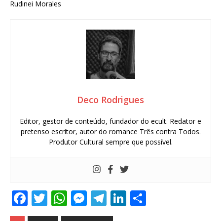
Rudinei Morales
Deco Rodrigues
Editor, gestor de conteúdo, fundador do ecult. Redator e
pretenso escritor, autor do romance Três contra Todos.
Produtor Cultural sempre que possível.
F
T
W
M
T
Li
S
a
w
h
e
el
n
h