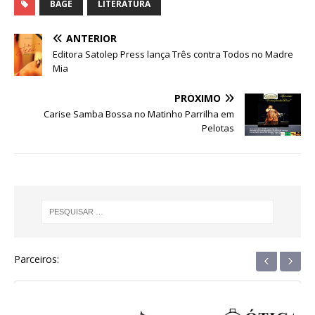
c
it
at
ss
e
k
ar
BAGE
LITERATURA
e
te
s
e
g
e
e
ANTERIOR
b
r
A
n
ra
dI
Editora Satolep Press lança Três contra Todos no Madre
Mia
o
p
g
m
n
o
p
e
PRÓXIMO
Carise Samba Bossa no Matinho Parrilha em
k
r
Pelotas
‹
›
Parceiros: