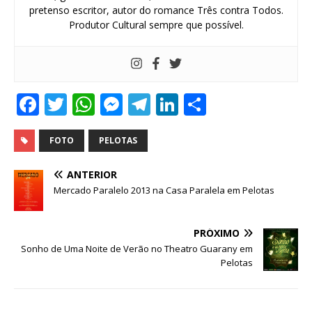
pretenso escritor, autor do romance Três contra Todos.
Produtor Cultural sempre que possível.
F
T
W
M
T
Li
S
a
w
h
e
el
n
h
c
it
at
ss
e
k
ar
FOTO
PELOTAS
e
te
s
e
g
e
e
ANTERIOR
b
r
A
n
ra
dI
Mercado Paralelo 2013 na Casa Paralela em Pelotas
o
p
g
m
n
o
p
e
PRÓXIMO
Sonho de Uma Noite de Verão no Theatro Guarany em
k
r
Pelotas