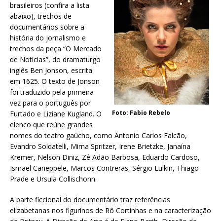
brasileiros (confira a lista
abaixo), trechos de
documentários sobre a
história do jornalismo e
trechos da peça “O Mercado
de Notícias”, do dramaturgo
inglês Ben Jonson, escrita
em 1625. O texto de Jonson
foi traduzido pela primeira
vez para o português por
Foto: Fabio Rebelo
Furtado e Liziane Kugland. O
elenco que reúne grandes
nomes do teatro gaúcho, como Antonio Carlos Falcão,
Evandro Soldatelli, Mirna Spritzer, Irene Brietzke, Janaína
Kremer, Nelson Diniz, Zé Adão Barbosa, Eduardo Cardoso,
Ismael Caneppele, Marcos Contreras, Sérgio Lulkin, Thiago
Prade e Ursula Collischonn.
A parte ficcional do documentário traz referências
elizabetanas nos figurinos de Rô Cortinhas e na caracterização