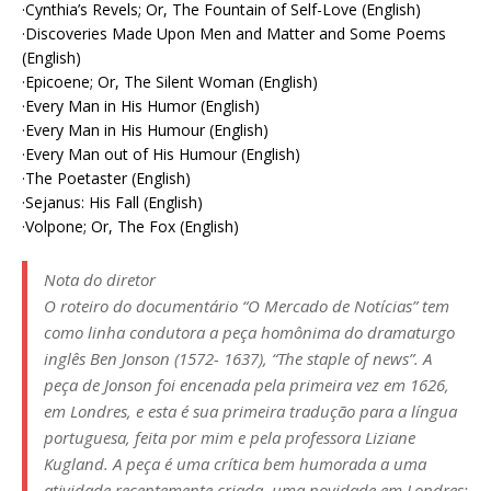
·Cynthia’s Revels; Or, The Fountain of Self-Love (English)
·Discoveries Made Upon Men and Matter and Some Poems
(English)
·Epicoene; Or, The Silent Woman (English)
·Every Man in His Humor (English)
·Every Man in His Humour (English)
·Every Man out of His Humour (English)
·The Poetaster (English)
·Sejanus: His Fall (English)
·Volpone; Or, The Fox (English)
Nota do diretor
O roteiro do documentário “O Mercado de Notícias” tem
como linha condutora a peça homônima do dramaturgo
inglês Ben Jonson (1572- 1637), “The staple of news”. A
peça de Jonson foi encenada pela primeira vez em 1626,
em Londres, e esta é sua primeira tradução para a língua
portuguesa, feita por mim e pela professora Liziane
Kugland. A peça é uma crítica bem humorada a uma
atividade recentemente criada, uma novidade em Londres: