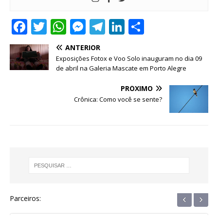
F
T
W
M
T
Li
S
a
w
h
e
el
n
h
ANTERIOR
c
it
at
ss
e
k
ar
Exposições Fotox e Voo Solo inauguram no dia 09
e
te
s
e
g
e
e
de abril na Galeria Mascate em Porto Alegre
b
r
A
n
ra
dI
PRÓXIMO
o
p
g
m
n
Crônica: Como você se sente?
o
p
e
k
r
‹
›
Parceiros: