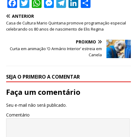
F
T
W
M
T
Li
S
a
w
h
e
el
n
h
ANTERIOR
c
it
at
ss
e
k
ar
Casa de Cultura Mario Quintana promove programação especial
e
te
s
e
g
e
e
celebrando os 80 anos de nascimento de Elis Regina
b
r
A
n
ra
dI
PRÓXIMO
o
p
g
m
n
Curta em animação ‘O Armário Interior’ estreia em
Canela
o
p
e
k
r
SEJA O PRIMEIRO A COMENTAR
Faça um comentário
Seu e-mail não será publicado.
Comentário