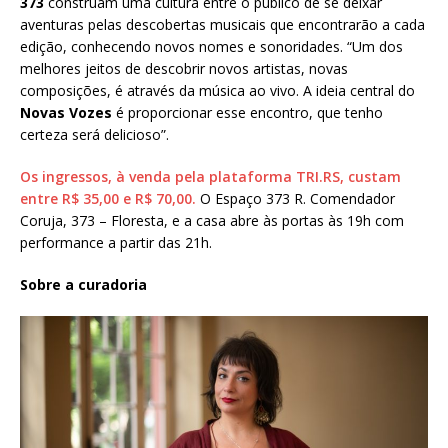
373
construam uma cultura entre o público de se deixar
aventuras pelas descobertas musicais que encontrarão a cada
edição, conhecendo novos nomes e sonoridades. “Um dos
melhores jeitos de descobrir novos artistas, novas
composições, é através da música ao vivo. A ideia central do
Novas Vozes
é proporcionar esse encontro, que tenho
certeza será delicioso”.
Os ingressos, à venda pela plataforma TRI.RS, custam
entre R$ 35,00 e R$ 70,00.
O Espaço 373 R. Comendador
Coruja, 373 – Floresta, e a casa abre às portas às 19h com
performance a partir das 21h.
Sobre a curadoria