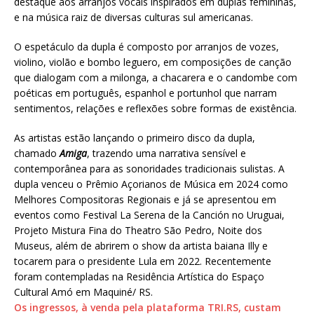
destaque aos arranjos vocais inspirados em duplas femininas,
e na música raiz de diversas culturas sul americanas.
O espetáculo da dupla é composto por arranjos de vozes,
violino, violão e bombo leguero, em composições de canção
que dialogam com a milonga, a chacarera e o candombe com
poéticas em português, espanhol e portunhol que narram
sentimentos, relações e reflexões sobre formas de existência.
As artistas estão lançando o primeiro disco da dupla,
chamado
Amiga
, trazendo uma narrativa sensível e
contemporânea para as sonoridades tradicionais sulistas. A
dupla venceu o Prêmio Açorianos de Música em 2024 como
Melhores Compositoras Regionais e já se apresentou em
eventos como Festival La Serena de la Canción no Uruguai,
Projeto Mistura Fina do Theatro São Pedro, Noite dos
Museus, além de abrirem o show da artista baiana Illy e
tocarem para o presidente Lula em 2022. Recentemente
foram contempladas na Residência Artística do Espaço
Cultural Amó em Maquiné/ RS.
Os ingressos, à venda pela plataforma TRI.RS, custam