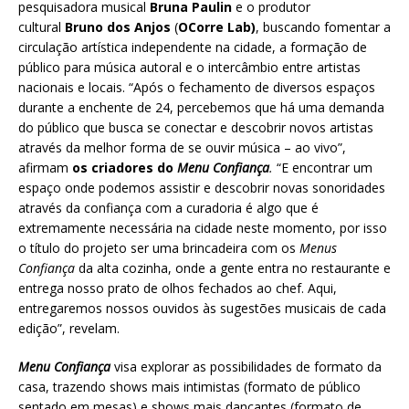
pesquisadora musical
Bruna Paulin
e o produtor
cultural
Bruno dos Anjos
(
OCorre Lab)
, buscando fomentar a
circulação artística independente na cidade, a formação de
público para música autoral e o intercâmbio entre artistas
nacionais e locais. “Após o fechamento de diversos espaços
durante a enchente de 24, percebemos que há uma demanda
do público que busca se conectar e descobrir novos artistas
através da melhor forma de se ouvir música – ao vivo”,
afirmam
os criadores do
Menu Confiança
.
“E encontrar um
espaço onde podemos assistir e descobrir novas sonoridades
através da confiança com a curadoria é algo que é
extremamente necessária na cidade neste momento, por isso
o título do projeto ser uma brincadeira com os
Menus
Confiança
da alta cozinha, onde a gente entra no restaurante e
entrega nosso prato de olhos fechados ao chef. Aqui,
entregaremos nossos ouvidos às sugestões musicais de cada
edição”, revelam.
Menu Confiança
visa explorar as possibilidades de formato da
casa, trazendo shows mais intimistas (formato de público
sentado em mesas) e shows mais dançantes (formato de