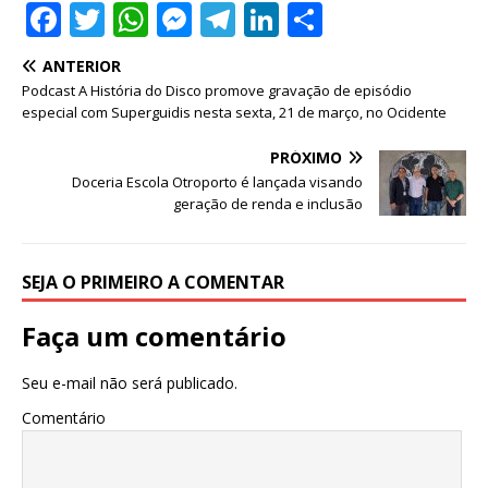
F
T
W
M
T
Li
S
a
w
h
e
el
n
h
ANTERIOR
c
it
at
ss
e
k
ar
Podcast A História do Disco promove gravação de episódio
e
te
s
e
g
e
e
especial com Superguidis nesta sexta, 21 de março, no Ocidente
b
r
A
n
ra
dI
PRÓXIMO
o
p
g
m
n
Doceria Escola Otroporto é lançada visando
geração de renda e inclusão
o
p
e
k
r
SEJA O PRIMEIRO A COMENTAR
Faça um comentário
Seu e-mail não será publicado.
Comentário