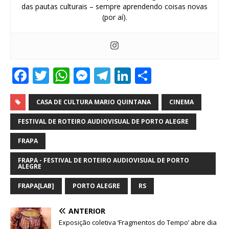
das pautas culturais – sempre aprendendo coisas novas
(por aí).
F
T
W
M
T
Li
S
a
w
h
e
el
n
h
c
it
at
ss
e
k
ar
CASA DE CULTURA MARIO QUINTANA
CINEMA
e
te
s
e
g
e
e
FESTIVAL DE ROTEIRO AUDIOVISUAL DE PORTO ALEGRE
b
r
A
n
ra
dI
FRAPA
o
p
g
m
n
FRAPA - FESTIVAL DE ROTEIRO AUDIOVISUAL DE PORTO
ALEGRE
o
p
e
k
r
FRAPA[LAB]
PORTO ALEGRE
RS
ANTERIOR
Exposição coletiva ‘Fragmentos do Tempo’ abre dia