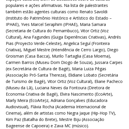
populares e ações afirmativas. Na lista de palestrantes
também estão agentes culturais como Renato Savoldi
(Instituto do Patrimônio Histórico e Artístico do Estado –
IPHAE), Yves Marcel Seraphim (IPHAE), Maria Samara
(Secretaria de Cultura do Pernambuco), Vitor Ortiz (Voz
Cultural), Ana Fagundes (Guiga Experiências Criativas), Andrés
Pias (Proyecto Verde-Celeste), Angelica Seguí (Fronteira
Criativa), Miguel Mestre (Intendência de Cerro Largo), Diego
Groisman (Casa Bacca), Murilo Tartaglia (Casa Moema),
Carmen Barros (Museu Dom Diogo de Souza), Jussara Carpes
(ex-Secretária de Cultura de Bagé), Maria Luiza Pêgas
(Associação Pró-Santa Thereza), Elidiane Lobato (Secretária
de Turismo de Bagé), Vitor Ortiz (Voz Cultural), Eliane Pacheco
(Museu da Lã), Luciana Neves da Fontoura (Diretora de
Economia Criativa de Bagé), Elvira Nascimento (EcoArte),
Marly Meira (EcoArte)z, Adriana Gonçalves (Educadora
Audiovisual), Flávia Rocha (Academia Internacional de
Cinema), além de artistas como Negra Jaque (Hip-Hop TV),
Kim Paz (Batalha do Brete), Mestre Biju (Associação
Bageense de Capoeira) e Zava MC (músico).