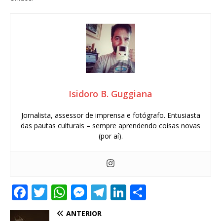
Isidoro B. Guggiana
Jornalista, assessor de imprensa e fotógrafo. Entusiasta
das pautas culturais – sempre aprendendo coisas novas
(por aí).
F
T
W
M
T
Li
S
a
w
h
e
el
n
h
ANTERIOR