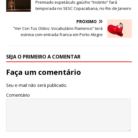
c
it
at
ss
e
k
ar
Premiado espetáculo gaúcho “Instinto” fará
e
te
s
e
g
e
e
temporada no SESC Copacabana, no Rio de Janeiro
b
r
A
n
ra
dI
PRÓXIMO
o
p
g
m
n
“Ver Con Tus Oídos: Vocabulário Flamenco” terá
estreia com entrada franca em Porto Alegre
o
p
e
k
r
SEJA O PRIMEIRO A COMENTAR
Faça um comentário
Seu e-mail não será publicado.
Comentário