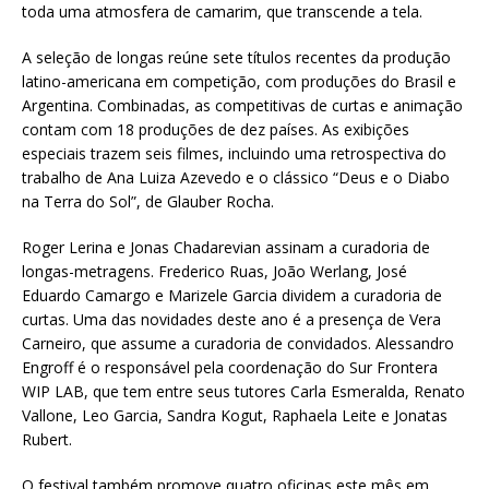
toda uma atmosfera de camarim, que transcende a tela.
A seleção de longas reúne sete títulos recentes da produção
latino-americana em competição, com produções do Brasil e
Argentina. Combinadas, as competitivas de curtas e animação
contam com 18 produções de dez países. As exibições
especiais trazem seis filmes, incluindo uma retrospectiva do
trabalho de Ana Luiza Azevedo e o clássico “Deus e o Diabo
na Terra do Sol”, de Glauber Rocha.
Roger Lerina e Jonas Chadarevian assinam a curadoria de
longas-metragens. Frederico Ruas, João Werlang, José
Eduardo Camargo e Marizele Garcia dividem a curadoria de
curtas. Uma das novidades deste ano é a presença de Vera
Carneiro, que assume a curadoria de convidados. Alessandro
Engroff é o responsável pela coordenação do Sur Frontera
WIP LAB, que tem entre seus tutores Carla Esmeralda, Renato
Vallone, Leo Garcia, Sandra Kogut, Raphaela Leite e Jonatas
Rubert.
O festival também promove quatro oficinas este mês em