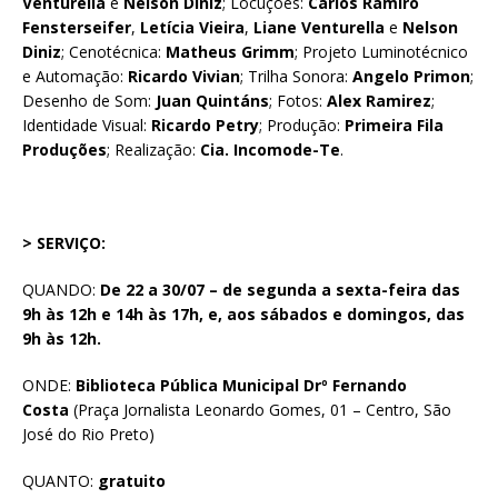
Venturella
e
Nelson Diniz
; Locuções:
Carlos Ramiro
Fensterseifer
,
Letícia Vieira
,
Liane Venturella
e
Nelson
Diniz
; Cenotécnica:
Matheus Grimm
; Projeto Luminotécnico
e Automação:
Ricardo Vivian
; Trilha Sonora:
Angelo Primon
;
Desenho de Som:
Juan Quintáns
; Fotos:
Alex Ramirez
;
Identidade Visual:
Ricardo Petry
; Produção:
Primeira Fila
Produções
; Realização:
Cia. Incomode-Te
.
> SERVIÇO:
QUANDO:
De 22 a 30/07 – de segunda a sexta-feira das
9h às 12h e 14h às 17h, e, aos sábados e domingos, das
9h às 12h.
ONDE:
Biblioteca Pública Municipal
Drº Fernando
Costa
(Praça Jornalista Leonardo Gomes, 01 – Centro, São
José do Rio Preto)
QUANTO:
gratuito