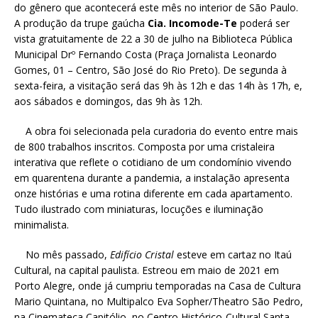
do gênero que acontecerá este mês no interior de São Paulo.
A produção da trupe gaúcha
Cia. Incomode-Te
poderá ser
vista gratuitamente de 22 a 30 de julho na Biblioteca Pública
Municipal Drº Fernando Costa (Praça Jornalista Leonardo
Gomes, 01 – Centro, São José do Rio Preto). De segunda à
sexta-feira, a visitação será das 9h às 12h e das 14h às 17h, e,
aos sábados e domingos, das 9h às 12h.
A obra foi selecionada pela curadoria do evento entre mais
de 800 trabalhos inscritos. Composta por uma cristaleira
interativa que reflete o cotidiano de um condomínio vivendo
em quarentena durante a pandemia, a instalação apresenta
onze histórias e uma rotina diferente em cada apartamento.
Tudo ilustrado com miniaturas, locuções e iluminação
minimalista.
No mês passado,
Edifício Cristal
esteve em cartaz no Itaú
Cultural, na capital paulista. Estreou em maio de 2021 em
Porto Alegre, onde já cumpriu temporadas na Casa de Cultura
Mario Quintana, no Multipalco Eva Sopher/Theatro São Pedro,
na Cinemateca Capitólio, no Centro Histórico-Cultural Santa