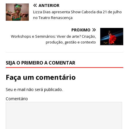
b
r
A
n
ra
dI
ANTERIOR
o
p
g
m
n
Lizza Dias apresenta Show Cabocla dia 21 de julho
o
p
e
no Teatro Renascença
k
r
PRÓXIMO
Workshops e Seminários: Viver de arte? Criação,
produção, gestão e contexto
SEJA O PRIMEIRO A COMENTAR
Faça um comentário
Seu e-mail não será publicado.
Comentário