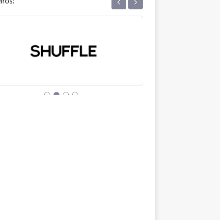
‹
›
iros: