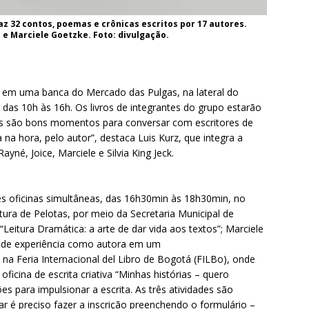
az 32 contos, poemas e crônicas escritos por 17 autores.
 e Marciele Goetzke. Foto: divulgação.
r em uma banca do Mercado das Pulgas, na lateral do
das 10h às 16h. Os livros de integrantes do grupo estarão
as são bons momentos para conversar com escritores de
a na hora, pelo autor”, destaca Luis Kurz, que integra a
né, Joice, Marciele e Silvia King Jeck.
ês oficinas simultâneas, das 16h30min às 18h30min, no
tura de Pelotas, por meio da Secretaria Municipal de
“Leitura Dramática: a arte de dar vida aos textos”; Marciele
lato de experiência como autora em um
na Feria Internacional del Libro de Bogotá (FILBo), onde
oficina de escrita criativa “Minhas histórias – quero
s para impulsionar a escrita. As três atividades são
par é preciso fazer a inscrição preenchendo o formulário –