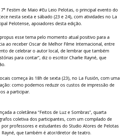
 7° Festim de Maio #Eu Leio Pelotas, o principal evento do
tece nesta sexta e sábado (23 e 24), com atividades no La
ipal Pelotense, apoiadores desta edição.
 propus esse tema pelo momento atual positivo para a
cia ao receber Oscar de Melhor Filme Internacional, entre
to de celebrar o autor local, de lembrar que também
tórias para contar”, diz o escritor Charlie Rayné, que
ão.
 locais começa às 18h de sexta (23), no La Fusión, com uma
licação: como podemos reduzir os custos de impressão de
s a participar.
nçada a coletânea “Feitos de Luz e Sombras”, quarta
rafos coletiva dos participantes, com um compilado de
tas por professores e estudantes do Studio Atores de Pelotas
 e Rayné, que também é ator/diretor de teatro.