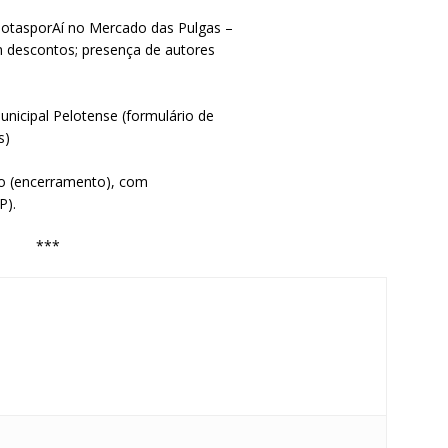
elotasporAí no Mercado das Pulgas –
m descontos; presença de autores
nicipal Pelotense (formulário de
s)
ico (encerramento), com
P).
***