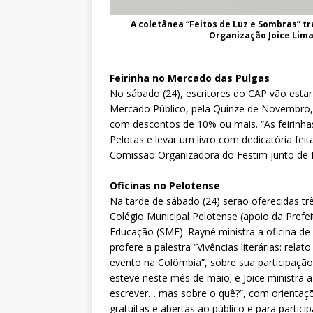
A coletânea “Feitos de Luz e Sombras” tr
Organização Joice Lima
Feirinha no Mercado das Pulgas
No sábado (24), escritores do CAP vão esta
Mercado Público, pela Quinze de Novembro, 
com descontos de 10% ou mais. “As feirinh
Pelotas e levar um livro com dedicatória feit
Comissão Organizadora do Festim junto de Ray
Oficinas no Pelotense
Na tarde de sábado (24) serão oferecidas tr
Colégio Municipal Pelotense (apoio da Prefei
Educação (SME). Rayné ministra a oficina de 
profere a palestra “Vivências literárias: re
evento na Colômbia”, sobre sua participação 
esteve neste mês de maio; e Joice ministra a 
escrever… mas sobre o quê?”, com orientaçõe
gratuitas e abertas ao público e para partici