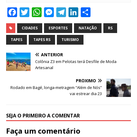
F
T
W
M
T
Li
S
a
w
h
e
el
n
h
c
it
at
ss
e
k
ar
CIDADES
ESPORTES
NATAÇÃO
RS
e
te
s
e
g
e
e
TAPES
TAPES RS
TURISMO
b
r
A
n
ra
dI
ANTERIOR
o
p
g
m
n
Colônia Z3 em Pelotas terá Desfile de Moda
o
p
e
Artesanal
k
r
PRÓXIMO
Rodado em Bagé, longa-metragem “Além de Nós”
vai estrear dia 23
SEJA O PRIMEIRO A COMENTAR
Faça um comentário