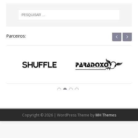
‹
›
Parceiros:
Copyright © 2026 | WordPress Theme by
MH Themes