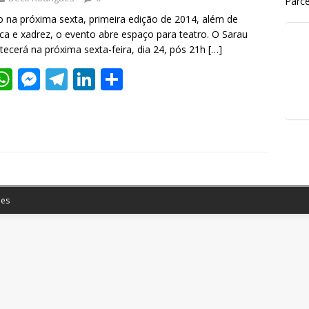
Parce
io na próxima sexta, primeira edição de 2014, além de
ica e xadrez, o evento abre espaço para teatro. O Sarau
ntecerá na próxima sexta-feira, dia 24, pós 21h
[…]
W
M
T
Li
S
w
h
e
el
n
h
t
at
ss
e
k
ar
r
s
e
gr
e
e
A
n
a
dI
p
g
m
n
es
p
er