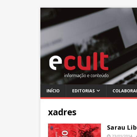
INÍCIO
EDITORIAS
COLABORA
xadres
Sarau Lib
23/01/2014