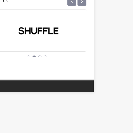
‹
›
iros: