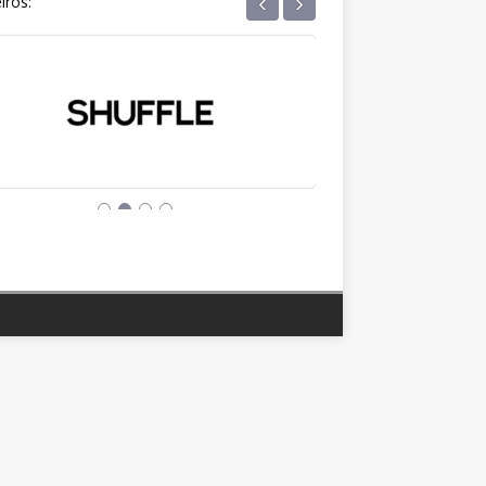
‹
›
iros: