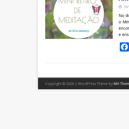
16/
No di
o Min
encon
e en
Copyright © 2026 | WordPress Theme by
MH Them