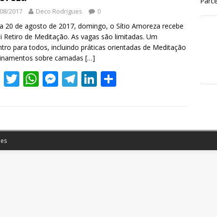
Parce
08/2017
Deco Rodrigues
0
a 20 de agosto de 2017, domingo, o Sítio Amoreza recebe
i Retiro de Meditação. As vagas são limitadas. Um
tro para todos, incluindo práticas orientadas de Meditação
sinamentos sobre camadas
[…]
F
T
W
M
T
Li
S
ac
w
h
e
el
n
h
e
itt
at
ss
e
k
ar
b
er
s
e
gr
e
e
o
A
n
a
dI
es
o
p
g
m
n
k
p
er