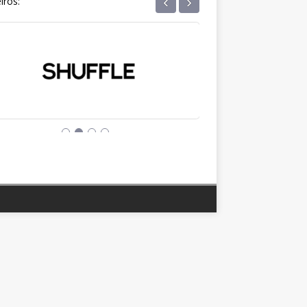
‹
›
iros: