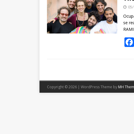
05/
Ocupa
se re
RAMI
Copyright © 2026 | WordPress Theme by
MH Them