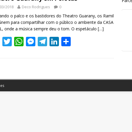
Parce
03/2018
Deco Rodrigues
0
ndo o palco e os bastidores do Theatro Guarany, os Ramil
únem para compartilhar com o público o ambiente da CASA
L, onde a música sempre deu o tom. O espetáculo
[…]
F
T
W
M
T
Li
S
ac
w
h
e
el
n
h
e
itt
at
ss
e
k
ar
b
er
s
e
gr
e
e
o
A
n
a
dI
o
p
g
m
n
es
k
p
er