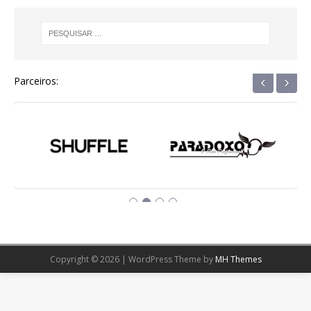
‹
›
Parceiros:
Copyright © 2026 | WordPress Theme by
MH Themes