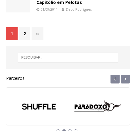
Capitólio em Pelotas
01/09/2011
Deco Rodrigues
1
2
»
‹
›
Parceiros: